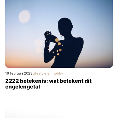
16 februari 2023
Lifestyle en hobby
2222 betekenis: wat betekent dit
engelengetal