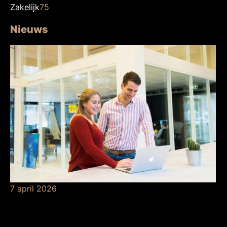
Zakelijk
75
Nieuws
7 april 2026
De betekenis van
conversieoptimalisatie