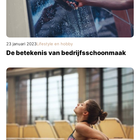
23 januari 2023
Lifestyle en hobby
De betekenis van bedrijfsschoonmaak