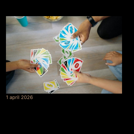
(CRO)
1 april 2026
De betekenis van de
verschillende Uno
kaarten