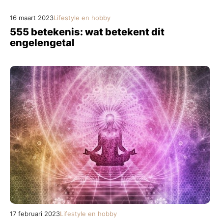
16 maart 2023
Lifestyle en hobby
555 betekenis: wat betekent dit
engelengetal
17 februari 2023
Lifestyle en hobby