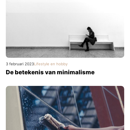
3 februari 2023
Lifestyle en hobby
De betekenis van minimalisme