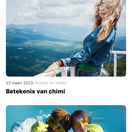
23 maart 2023
Lifestyle en hobby
Betekenis van chimi