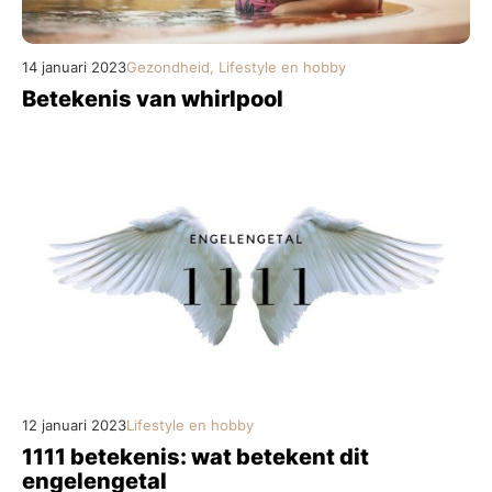
14 januari 2023
Gezondheid, Lifestyle en hobby
Betekenis van whirlpool
12 januari 2023
Lifestyle en hobby
1111 betekenis: wat betekent dit
engelengetal