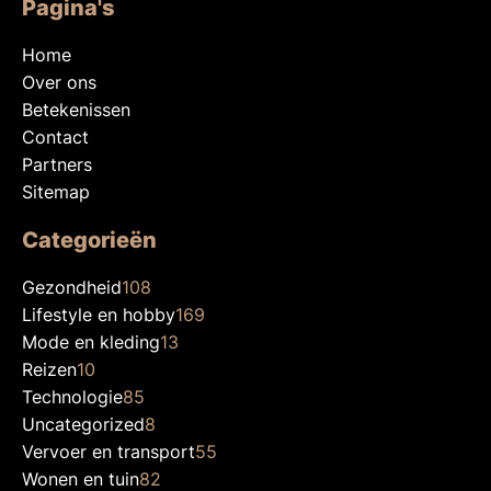
Pagina's
Home
Over ons
Betekenissen
Contact
Partners
Sitemap
Categorieën
Gezondheid
108
Lifestyle en hobby
169
Mode en kleding
13
Reizen
10
Technologie
85
Uncategorized
8
Vervoer en transport
55
Wonen en tuin
82