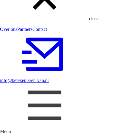
close
Over ons
Partners
Contact
info@betekenissen-van.nl
Menu