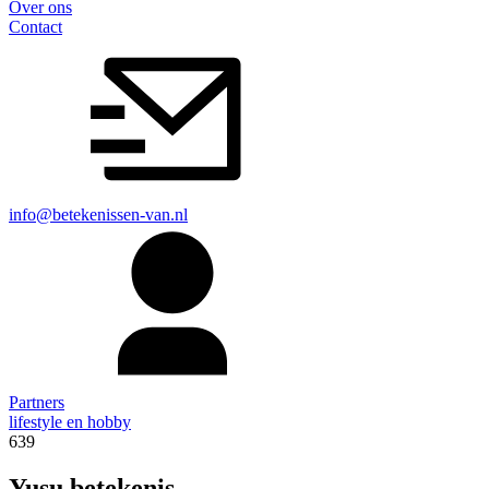
Over ons
Contact
info@betekenissen-van.nl
Partners
lifestyle en hobby
639
Yusu betekenis