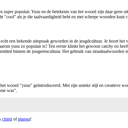
zijn super populair. Yusu en de betekenis van het woord zijn daar gee
cht "cool" als je die taalvaardigheid hebt en met scherpe woorden kunt 
 echt een bekende uitspraak geworden in de jeugdcultuur. Je hoort het 
aarom yusu zo populair is? Ten eerste klinkt het gewoon catchy en heeft
ntiteit binnen de jongerencultuur. Het gebruik van straattaalwoorden i
et woord "yusu" geïntroduceerd. Met zijn unieke stijl en creatieve wo
t me was".
ls
chimi
of
planga
!