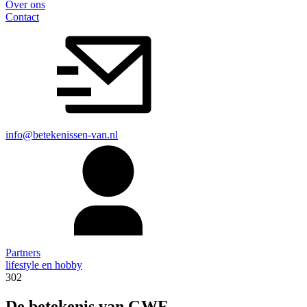
Over ons
Contact
info@betekenissen-van.nl
Partners
lifestyle en hobby
302
De betekenis van GWF