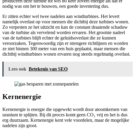
produceert deze turbine tot wel 80 keer zoveel energie als dat er
nodig was om het te bouwen, een goede investering dus.
Er zitten echter wel twee nadelen aan windturbines. Het levert
namelijk overlast op voor mensen die dichtbij deze turbines wonen.
Zo verpesten ze het uitzicht en kan de constant draaiende schaduw
van de turbine als vervelend worden ervaren. Het grootste nadeel
van de turbines blijft echter de geluidsoverlast die ze kunnen
veroorzaken. Tegenwoordig zijn er strengere richtlijnen en worden
ze niet binnen 300 meter van een huis geplaatst, maar mensen die
dichtbij windturbines wonen ervaren nog steeds regelmatig overlast.
Lees ook
Betekenis van SEO
Kernenergie
Kernenergie is energie die opgewekt wordt door atoomkernen van
uranium te splijten. Bij dit proces komt geen CO₂ vrij en het is dus
erg duurzaam. Kernenergie kent vele voordelen, maar de mogelijke
nadelen zijn groot.