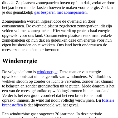
dit ook. Ze plaatsen zonnepanelen boven op hun dak, zodat ze door
het jaar heen minder kosten hoeven te maken voor energie. Zo kan
je dus gemakkelijk
gas besparen met zonnepanelen
.
Zonnepanelen worden ingezet door de overheid en door
consumenten. De overheid plaatst zogeheten zonneparken; dit zijn
velden vol met zonnepanelen. Hier wordt op grote schaal energie
opgewekt voor ons land. Consumenten plaatsen vaak maar enkele
zonnepanelen op hun dak en gebruiken deze om energie voor hun
eigen huishouden op te wekken. Ons land heeft ondertussen de
meeste zonnepanelen per inwoner.
Windenergie
De volgende bron is
windenergie
. Deze manier van energie
opwekken ontstaat uit het gebruik van windmolens. Windturbines
wekken stroom op zonder de lucht te vervuilen, zonder het klimaat
te belasten en zonder grondstoffen uit te putten. Mede daarom is het
een van de meest gebruikte opwekkingsbronnen binnen ons land.
Verder is het een groot voordeel dat het een bron is die nooit
opraakt, immers, de wind zal nooit volledig verdwijnen. Bij
fossiele
brandstoffen
is dat bijvoorbeeld wel het geval.
Een windturbine gaat ongeveer 20 jaar mee. In deze periode