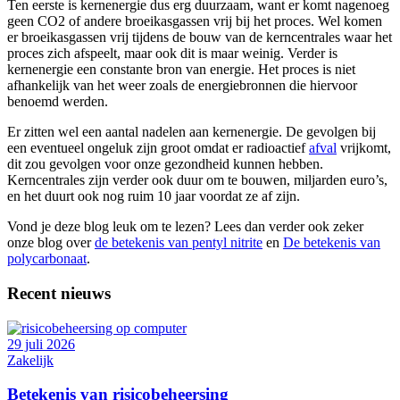
Ten eerste is kernenergie dus erg duurzaam, want er komt nagenoeg
geen CO2 of andere broeikasgassen vrij bij het proces. Wel komen
er broeikasgassen vrij tijdens de bouw van de kerncentrales waar het
proces zich afspeelt, maar ook dit is maar weinig. Verder is
kernenergie een constante bron van energie. Het proces is niet
afhankelijk van het weer zoals de energiebronnen die hiervoor
benoemd werden.
Er zitten wel een aantal nadelen aan kernenergie. De gevolgen bij
een eventueel ongeluk zijn groot omdat er radioactief
afval
vrijkomt,
dit zou gevolgen voor onze gezondheid kunnen hebben.
Kerncentrales zijn verder ook duur om te bouwen, miljarden euro’s,
en het duurt ook nog ruim 10 jaar voordat ze af zijn.
Vond je deze blog leuk om te lezen? Lees dan verder ook zeker
onze blog over
de betekenis van pentyl nitrite
en
De betekenis van
polycarbonaat
.
Recent nieuws
29 juli 2026
Zakelijk
Betekenis van risicobeheersing