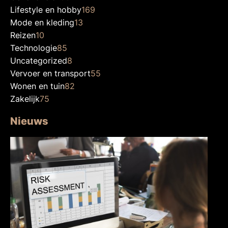
Lifestyle en hobby
169
Mode en kleding
13
Reizen
10
Technologie
85
Uncategorized
8
Vervoer en transport
55
Wonen en tuin
82
Zakelijk
75
Nieuws