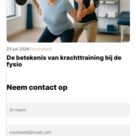
23 juli 2026
Gezondheid
De betekenis van krachttraining bij de
fysio
Neem contact op
Naam
(Vereist)
Volledige
E-
naam
mailadres