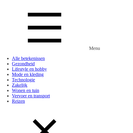
Menu
Alle betekenissen
Gezondheid
Lifestyle en hobby
Mode en kleding
Technologie
Zakelijk
Wonen en tuin
Vervoer en transport
Reizen