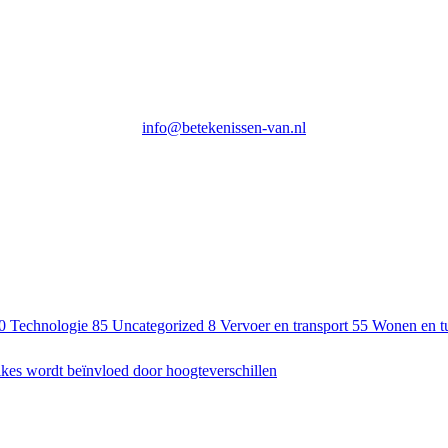
en-van.nl is een website die de meest complexe woorden uitlegt om jou 
info@betekenissen-van.nl
0
Technologie
85
Uncategorized
8
Vervoer en transport
55
Wonen en t