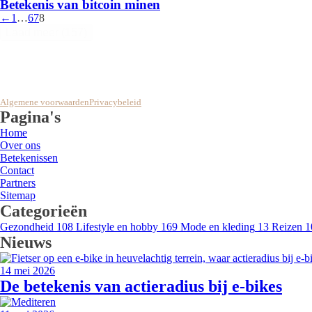
Betekenis van bitcoin minen
←
1
…
6
7
8
Laad meer (157)
Regelmatig op zoek naar de betekenis van moeilijke woorden? Betekeniss
Algemene voorwaarden
Privacybeleid
Pagina's
Home
Over ons
Betekenissen
Contact
Partners
Sitemap
Categorieën
Gezondheid
108
Lifestyle en hobby
169
Mode en kleding
13
Reizen
1
Nieuws
14 mei 2026
De betekenis van actieradius bij e-bikes