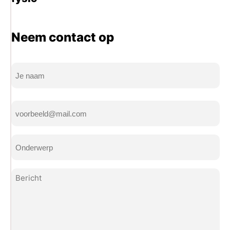
Neem contact op
Naam
(Vereist)
Volledige
E-
naam
mailadres
(Vereist)
Onderwerp
(Vereist)
Bericht