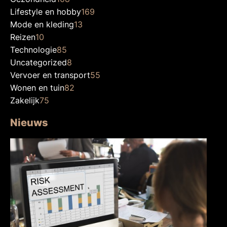
Lifestyle en hobby
169
Mode en kleding
13
Reizen
10
Technologie
85
Uncategorized
8
Vervoer en transport
55
Wonen en tuin
82
Zakelijk
75
Nieuws