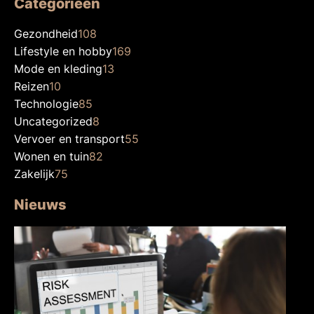
Categorieën
Gezondheid
108
Lifestyle en hobby
169
Mode en kleding
13
Reizen
10
Technologie
85
Uncategorized
8
Vervoer en transport
55
Wonen en tuin
82
Zakelijk
75
Nieuws