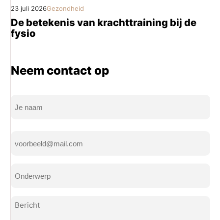
23 juli 2026
Gezondheid
De betekenis van krachttraining bij de
fysio
Neem contact op
Naam
(Vereist)
Volledige
E-
naam
mailadres
(Vereist)
Onderwerp
(Vereist)
Bericht