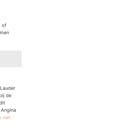
 of
omen
 Lauder
bij de
dit
r Angina
s van