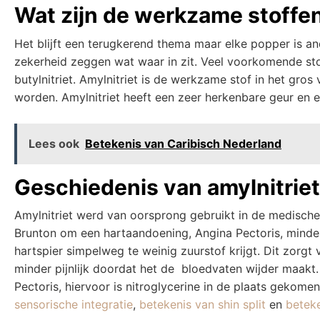
Wat zijn de werkzame stoffe
Het blijft een terugkerend thema maar elke popper is and
zekerheid zeggen wat waar in zit. Veel voorkomende stoff
butylnitriet. Amylnitriet is de werkzame stof in het g
worden. Amylnitriet heeft een zeer herkenbare geur en ee
Lees ook
Betekenis van Caribisch Nederland
Geschiedenis van amylnitriet
Amylnitriet werd van oorsprong gebruikt in de medisch
Brunton om een hartaandoening, Angina Pectoris, minder 
hartspier simpelweg te weinig zuurstof krijgt. Dit zorgt 
minder pijnlijk doordat het de bloedvaten wijder maakt
Pectoris, hiervoor is nitroglycerine in de plaats gekomen
sensorische integratie
,
betekenis van shin split
en
betek