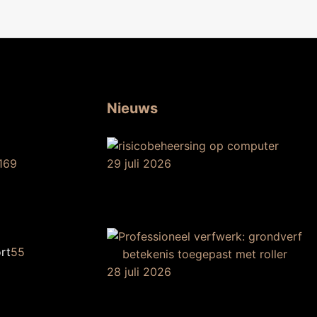
Nieuws
169
29 juli 2026
Betekenis van
3
risicobeheersin
rt
55
28 juli 2026
De betekenis