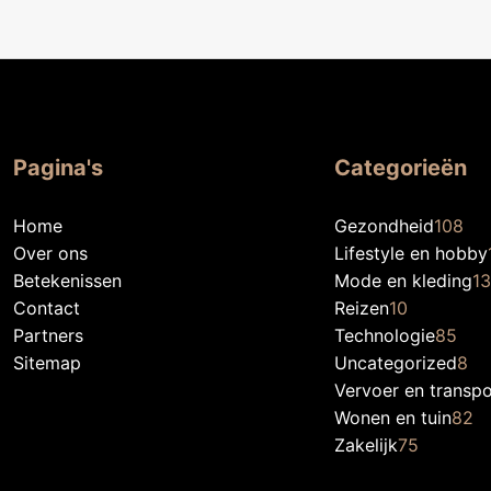
Pagina's
Categorieën
Home
Gezondheid
108
Over ons
Lifestyle en hobby
Betekenissen
Mode en kleding
1
Contact
Reizen
10
Partners
Technologie
85
Sitemap
Uncategorized
8
Vervoer en transpo
Wonen en tuin
82
Zakelijk
75