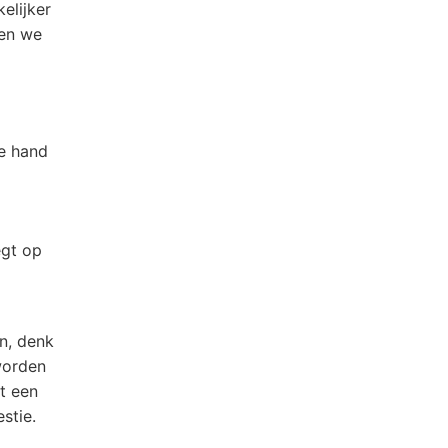
elijker
gen we
de hand
egt op
n, denk
worden
t een
stie.