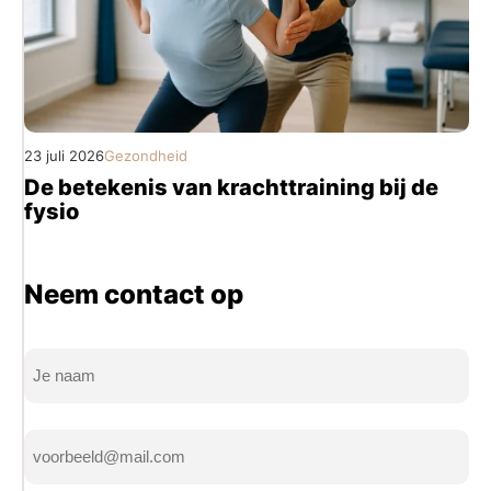
23 juli 2026
Gezondheid
De betekenis van krachttraining bij de
fysio
Neem contact op
Naam
(Vereist)
Volledige
E-
naam
mailadres