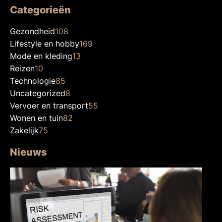
Categorieën
Gezondheid
108
Lifestyle en hobby
169
Mode en kleding
13
Reizen
10
Technologie
85
Uncategorized
8
Vervoer en transport
55
Wonen en tuin
82
Zakelijk
75
Nieuws