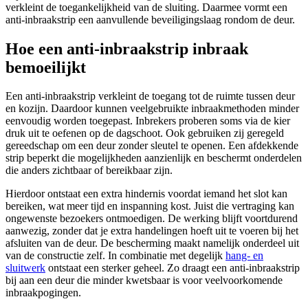
verkleint de toegankelijkheid van de sluiting. Daarmee vormt een
anti-inbraakstrip een aanvullende beveiligingslaag rondom de deur.
Hoe een anti-inbraakstrip inbraak
bemoeilijkt
Een anti-inbraakstrip verkleint de toegang tot de ruimte tussen deur
en kozijn. Daardoor kunnen veelgebruikte inbraakmethoden minder
eenvoudig worden toegepast. Inbrekers proberen soms via de kier
druk uit te oefenen op de dagschoot. Ook gebruiken zij geregeld
gereedschap om een deur zonder sleutel te openen. Een afdekkende
strip beperkt die mogelijkheden aanzienlijk en beschermt onderdelen
die anders zichtbaar of bereikbaar zijn.
Hierdoor ontstaat een extra hindernis voordat iemand het slot kan
bereiken, wat meer tijd en inspanning kost. Juist die vertraging kan
ongewenste bezoekers ontmoedigen. De werking blijft voortdurend
aanwezig, zonder dat je extra handelingen hoeft uit te voeren bij het
afsluiten van de deur. De bescherming maakt namelijk onderdeel uit
van de constructie zelf. In combinatie met degelijk
hang- en
sluitwerk
ontstaat een sterker geheel. Zo draagt een anti-inbraakstrip
bij aan een deur die minder kwetsbaar is voor veelvoorkomende
inbraakpogingen.