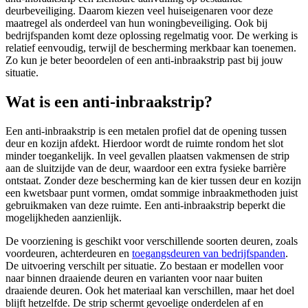
deurbeveiliging. Daarom kiezen veel huiseigenaren voor deze
maatregel als onderdeel van hun woningbeveiliging. Ook bij
bedrijfspanden komt deze oplossing regelmatig voor. De werking is
relatief eenvoudig, terwijl de bescherming merkbaar kan toenemen.
Zo kun je beter beoordelen of een anti-inbraakstrip past bij jouw
situatie.
Wat is een anti-inbraakstrip?
Een anti-inbraakstrip is een metalen profiel dat de opening tussen
deur en kozijn afdekt. Hierdoor wordt de ruimte rondom het slot
minder toegankelijk. In veel gevallen plaatsen vakmensen de strip
aan de sluitzijde van de deur, waardoor een extra fysieke barrière
ontstaat. Zonder deze bescherming kan de kier tussen deur en kozijn
een kwetsbaar punt vormen, omdat sommige inbraakmethoden juist
gebruikmaken van deze ruimte. Een anti-inbraakstrip beperkt die
mogelijkheden aanzienlijk.
De voorziening is geschikt voor verschillende soorten deuren, zoals
voordeuren, achterdeuren en
toegangsdeuren van bedrijfspanden
.
De uitvoering verschilt per situatie. Zo bestaan er modellen voor
naar binnen draaiende deuren en varianten voor naar buiten
draaiende deuren. Ook het materiaal kan verschillen, maar het doel
blijft hetzelfde. De strip schermt gevoelige onderdelen af en