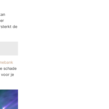
kan
der
rsterkt de
nnebank
ge schade
 voor je