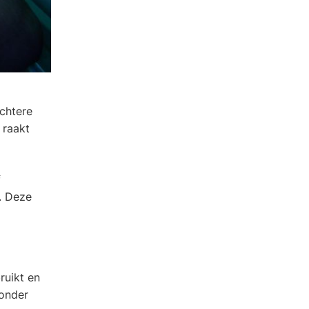
ichtere
 raakt
f
t. Deze
ruikt en
zonder