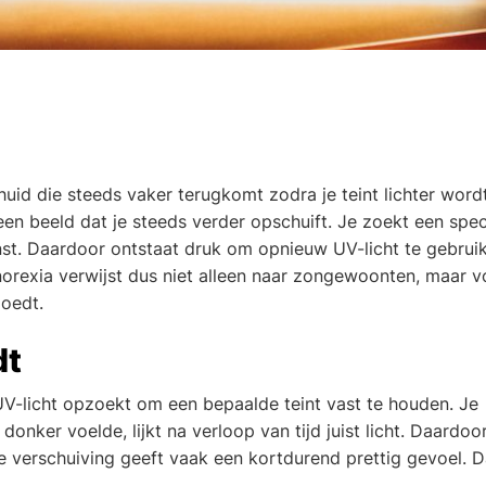
uid die steeds vaker terugkomt zodra je teint lichter wordt
en beeld dat je steeds verder opschuift. Je zoekt een spec
wenst. Daardoor ontstaat druk om opnieuw UV-licht te gebrui
anorexia verwijst dus niet alleen naar zongewoonten, maar v
loedt.
dt
UV-licht opzoekt om een bepaalde teint vast te houden. Je
donker voelde, lijkt na verloop van tijd juist licht. Daardoo
e verschuiving geeft vaak een kortdurend prettig gevoel. 