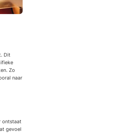
. Dit
ifieke
ken. Zo
ooral naar
r ontstaat
Dat gevoel