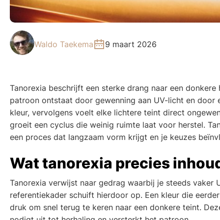
Waldo Taekema
9 maart 2026
Tanorexia beschrijft een sterke drang naar een donkere h
patroon ontstaat door gewenning aan UV-licht en door e
kleur, vervolgens voelt elke lichtere teint direct onge
groeit een cyclus die weinig ruimte laat voor herstel. T
een proces dat langzaam vorm krijgt en je keuzes beïnv
Wat tanorexia precies inhou
Tanorexia verwijst naar gedrag waarbij je steeds vaker 
referentiekader schuift hierdoor op. Een kleur die eerder 
druk om snel terug te keren naar een donkere teint. Dez
nodigt uit tot herhaling en versterkt het patroon.