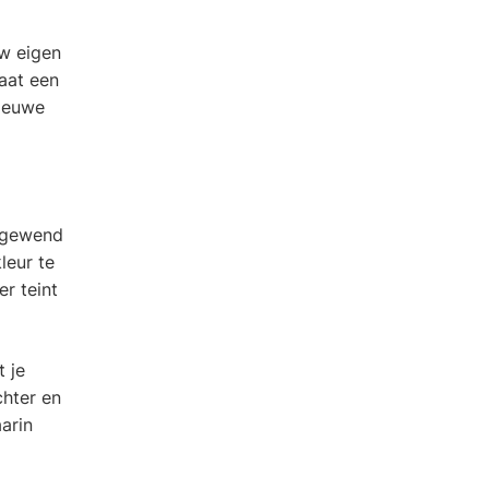
uw eigen
taat een
nieuwe
t gewend
leur te
er teint
t je
chter en
arin