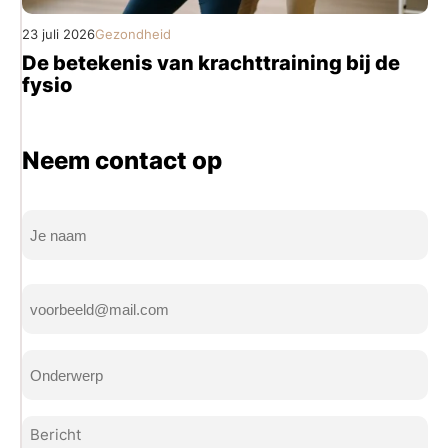
23 juli 2026
Gezondheid
De betekenis van krachttraining bij de
fysio
Neem contact op
Naam
(Vereist)
Volledige
E-
naam
mailadres
(Vereist)
Onderwerp
(Vereist)
Bericht