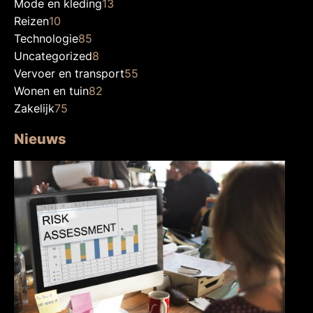
Mode en kleding
13
Reizen
10
Technologie
85
Uncategorized
8
Vervoer en transport
55
Wonen en tuin
82
Zakelijk
75
Nieuws