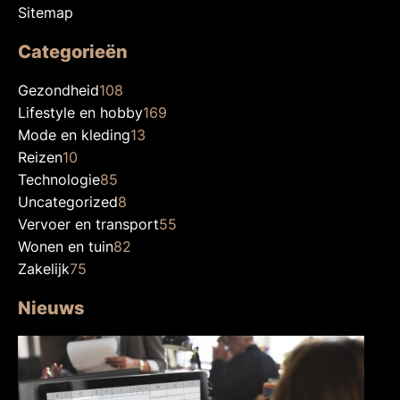
Sitemap
Categorieën
Gezondheid
108
Lifestyle en hobby
169
Mode en kleding
13
Reizen
10
Technologie
85
Uncategorized
8
Vervoer en transport
55
Wonen en tuin
82
Zakelijk
75
Nieuws