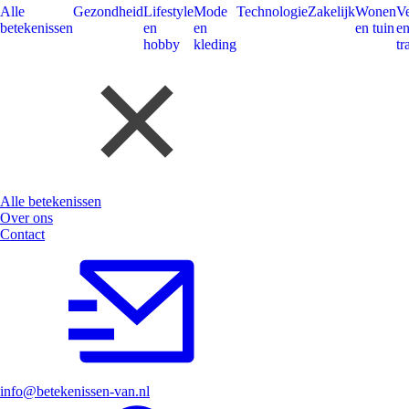
Alle
Gezondheid
Lifestyle
Mode
Technologie
Zakelijk
Wonen
V
betekenissen
en
en
en tuin
e
hobby
kleding
tr
Alle betekenissen
Over ons
Contact
info@betekenissen-van.nl