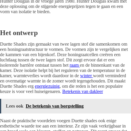
Hunter Douglas in de vroege jaren 1980. Hunter Douglas kwam met
deze oplossing om de stijgende energieprijzen tegen te gaan en een
vorm van isolatie te bieden.
Het ontwerp
Duette Shades zijn gemaakt van twee lagen stof die samenkomen om
een honingraatstructuur te vormen. De vormen zijn te vergelijken met
de kammen van een bijenkorf. Deze honingraatcellen creëren een
luchtlaag tussen de twee lagen stof. Dit zorgt ervoor dat er een
isolerende barrière ontstaat tussen het
raam
en de binnenkant van de
kamer. Deze isolatie helpt bij het reguleren van de temperatuur in de
kamer, warmteverlies wordt daardoor in de
winter
wordt verminderd
en overmatige warmte in de zomer wordt tegengehouden. Dit maakt
Duette Shades erg
energiezuinig
, om die reden is het een populaire
keuze is voor veel huiseigenaren.
Betekenis van dakleer
Lees ook
De betekenis van borgstelling
Naast de praktische voordelen voegen Duette shades ook enige
esthetische waarde toe aan een interieur. Ze zijn vaak verkrijgbaar in