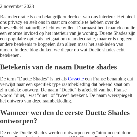
2 november 2023
Raamdecoratie is een belangrijk onderdeel van ons interieur. Het biedt
ons privacy en stelt ons in staat om controle te hebben over de
hoeveelheid natuurlijke licht we willen. Daarnaast heeft raamdecoratie
een enorme invloed op het interieur van je woning. Duette Shades zijn
een populaire optie als het gaat om raamdecoratie, maar er is nog een
andere betekenis te koppelen dan alleen maar het aankleden van
ramen. In deze blog duiken we dieper op wat Duette shades echt
betekenen.
Betekenis van de naam Duette shades
De term "Duette Shades" is net als
Cassette
een Franse benaming dat
verwijst naar een specifiek type raambekleding dat bekend staat om
zijn unieke ontwerp. De naam "Duette" is afgeleid van het Franse
woord "duet," wat "duet" of "twee" betekent. De naam weerspiegelt
het ontwerp van deze raambekleding.
Wanneer werden de eerste Duette Shades
ontworpen?
De eerste Duette Shades werden ontworpen en geïntroduceerd door