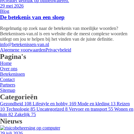
29 mei 2026
Blog
De betekenis van een sloep
Regelmatig op zoek naar de betekenis van moeilijke woorden?
Betekenissen-van.nl is een website die de meest complexe woorden
uitlegt om jou te helpen bij het vinden van de juiste definitie.
info@betekenissen-van.nl
Algemene voorwaarden
Privacybeleid
Pagina's
Home
Over ons
Betekenissen
Contact
Partners
Sitemap
Categorieën
Gezondheid
108
Lifestyle en hobby
169
Mode en kleding
13
Reizen
10
Technologie
85
Uncategorized
8
Vervoer en transport
55
Wonen en
tuin
82
Zakelijk
75
Nieuws
29 juli 2026