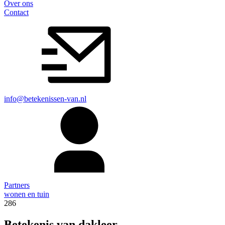
Over ons
Contact
info@betekenissen-van.nl
Partners
wonen en tuin
286
Betekenis van dakleer