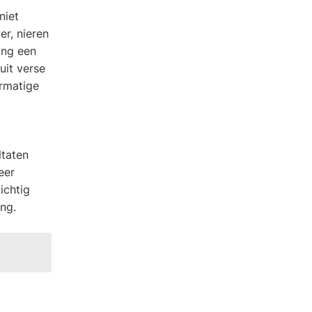
niet
er, nieren
ing een
uit verse
ermatige
ltaten
eer
ichtig
ng.