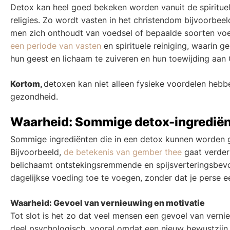
Detox kan heel goed bekeken worden vanuit de spirituele
religies. Zo wordt vasten in het christendom bijvoorbeeld 
men zich onthoudt van voedsel of bepaalde soorten voe
een periode van vasten
en spirituele reiniging, waarin 
hun geest en lichaam te zuiveren en hun toewijding aan 
Kortom,
detoxen kan niet alleen fysieke voordelen hebbe
gezondheid.
Waarheid: Sommige detox-ingredië
Sommige ingrediënten die in een detox kunnen worden g
Bijvoorbeeld,
de betekenis van gember thee
gaat verder 
belichaamt ontstekingsremmende en spijsverteringsbevo
dagelijkse voeding toe te voegen, zonder dat je perse ee
Waarheid: Gevoel van vernieuwing en motivatie
Tot slot is het zo dat veel mensen een gevoel van verni
deel psychologisch, vooral omdat een nieuw bewustzijn