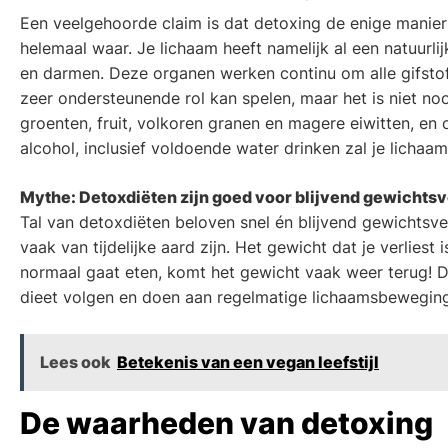
Een veelgehoorde claim is dat detoxing de enige manier i
helemaal waar. Je lichaam heeft namelijk al een natuurlij
en darmen. Deze organen werken continu om alle gifstoff
zeer ondersteunende rol kan spelen, maar het is niet noo
groenten, fruit, volkoren granen en magere eiwitten, e
alcohol, inclusief voldoende water drinken zal je lichaam
Mythe: Detoxdiëten zijn goed voor blijvend gewichtsv
Tal van detoxdiëten beloven snel én blijvend gewichtsver
vaak van tijdelijke aard zijn. Het gewicht dat je verlies
normaal gaat eten, komt het gewicht vaak weer terug! D
dieet volgen en doen aan regelmatige lichaamsbeweging
Lees ook
Betekenis van een vegan leefstijl
De waarheden van detoxing