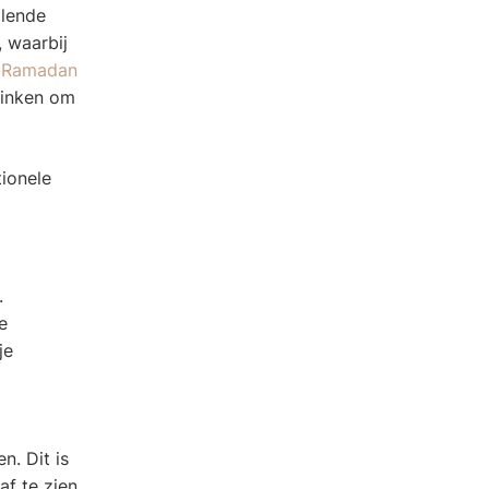
llende
, waarbij
d
Ramadan
rinken om
tionele
.
e
je
n. Dit is
f te zien