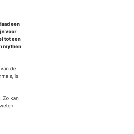
rdaad een
jn voor
l tot een
en mythen
p van de
ma's, is
. Zo kan
 weten