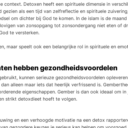
 context. Detoxen heeft een spirituele dimensie in verschi
gezien als een tijd van zelfreflectie en spirituele zuivering
dsel om dichter bij God te komen. In de islam is de maan
gelovigen van zonsopgang tot zonsondergang niet eten of d
God te versterken.
n, maar speelt ook een belangrijke rol in spirituele en emo
nten hebben gezondheidsvoordelen
ebruikt, kunnen serieuze gezondheidsvoordelen opleveren
dan alleen maar iets dat heerlijk verfrissend is. Gemberthe
rderende eigenschappen. Gember is dan ook ideaal om in 
n strikt detoxdieet hoeft te volgen.
euwing en een verhoogde motivatie na een detox rapportere
 van gezondere keuzes je serieus kan helpen om voorgoed a