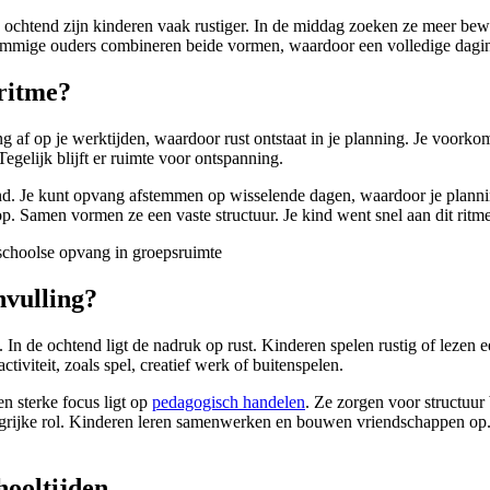
 ochtend zijn kinderen vaak rustiger. In de middag zoeken ze meer bewe
mige ouders combineren beide vormen, waardoor een volledige dagindeli
ritme?
 af op je werktijden, waardoor rust ontstaat in je planning. Je voorko
egelijk blijft er ruimte voor ontspanning.
d. Je kunt opvang afstemmen op wisselende dagen, waardoor je planning 
p. Samen vormen ze een vaste structuur. Je kind went snel aan dit rit
nvulling?
en. In de ochtend ligt de nadruk op rust. Kinderen spelen rustig of leze
tiviteit, zoals spel, creatief werk of buitenspelen.
n sterke focus ligt op
pedagogisch handelen
. Ze zorgen voor structuur 
 belangrijke rol. Kinderen leren samenwerken en bouwen vriendschappen o
hooltijden