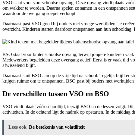
VSO staat voor voorschoolse opvang. Deze opvang vindt plaats vóór de
om wakker te worden. Daarna spelen ze samen in een ontspannen setti
waardoor de overgang soepel verloopt.
Daarnaast past VSO goed bij ouders met vroege werktijden. Je creëert h
overzicht. Kinderen starten daardoor ontspannen aan hun schooldag. D
BSO staat voor buitenschoolse opvang, terwijl jongere kinderen vaak e
Medewerkers begeleiden deze overgang actief. Eerst is er vaak tijd voo
afwisselend blijft.
Daarnaast sluit BSO aan op de vrije tijd na school. Tegelijk blijft e
krijgen ruimte om te ontspannen. BSO past bij ouders met werktijden i
De verschillen tussen VSO en BSO
VSO vindt plaats vóór schooltijd, terwijl BSO na de lessen volgt. Dit
activiteiten. In de ochtend ligt de nadruk op opstarten. In de middag
Lees ook
De betekenis van volatiliteit