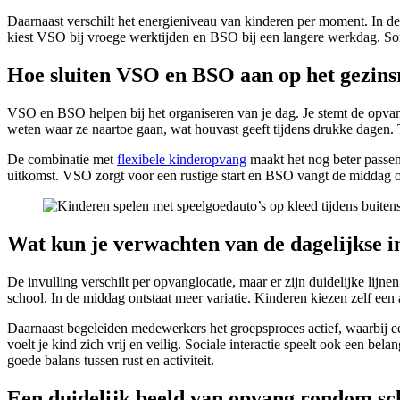
Daarnaast verschilt het energieniveau van kinderen per moment. In de
kiest VSO bij vroege werktijden en BSO bij een langere werkdag. Som
Hoe sluiten VSO en BSO aan op het gezins
VSO en BSO helpen bij het organiseren van je dag. Je stemt de opvang
weten waar ze naartoe gaan, wat houvast geeft tijdens drukke dagen. T
De combinatie met
flexibele kinderopvang
maakt het nog beter passen
uitkomst. VSO zorgt voor een rustige start en BSO vangt de middag o
Wat kun je verwachten van de dagelijkse i
De invulling verschilt per opvanglocatie, maar er zijn duidelijke lijn
school. In de middag ontstaat meer variatie. Kinderen kiezen zelf een ac
Daarnaast begeleiden medewerkers het groepsproces actief, waarbij ee
voelt je kind zich vrij en veilig. Sociale interactie speelt ook een
goede balans tussen rust en activiteit.
Een duidelijk beeld van opvang rondom sc