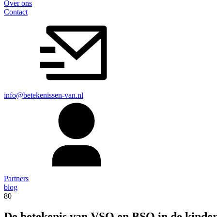
Over ons
Contact
info@betekenissen-van.nl
Partners
blog
80
De betekenis van VSO en BSO in de kinde