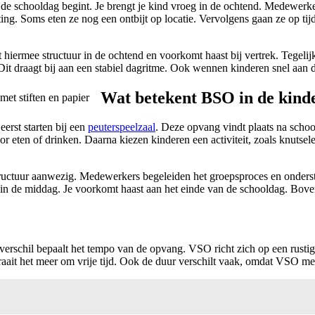
 schooldag begint. Je brengt je kind vroeg in de ochtend. Medewerkers
ng. Soms eten ze nog een ontbijt op locatie. Vervolgens gaan ze op ti
iermee structuur in de ochtend en voorkomt haast bij vertrek. Tegelijk b
it draagt bij aan een stabiel dagritme. Ook wennen kinderen snel aan d
Wat betekent BSO in de kin
erst starten bij een
peuterspeelzaal
. Deze opvang vindt plaats na school
r eten of drinken. Daarna kiezen kinderen een activiteit, zoals knutsele
r structuur aanwezig. Medewerkers begeleiden het groepsproces en onder
n de middag. Je voorkomt haast aan het einde van de schooldag. Bovendi
 verschil bepaalt het tempo van de opvang. VSO richt zich op een rustig
 draait het meer om vrije tijd. Ook de duur verschilt vaak, omdat VSO m