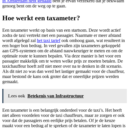
in Amsterdam hebt gehaald
bent je ervan verzekerd dat je bekwaam
genoeg bent om de weg op te gaan.
Hoe werkt een taxameter?
Een taxameter werkt op basis van een startsom. Deze wordt actief
zodra de taxi vertrekt met een passagier. Naarmate er meer afstand
wordt afgelegd zal
het taxi tarief
ook omhoog gaan, wat resulteert in
een hoger bon bedrag. In veel gevallen zijn taxameters gekoppeld
aan GPS-systemen om de afstand nauwkeuriger te meten en om de
optimale route te kunnen bepalen. Via deze manier is het voor een
passagier makkelijk om te weten welke prijs ze moeten betalen. De
taxichauffeur hoeft zelf niet meer over na te denken in dit scenario.
Als dit niet zo was dan werd het lastiger gemaakt voor de chauffeur,
maar bestond de kans ook groter dat er oneerlijke prijzen werden
gemaakt.
Lees ook
Betekenis van Infrastructuur
Een taxameter is een belangrijk onderdeel voor de taxi’s. Het heeft
niet alleen voordelen voor de taxi chauffeurs, maar ze zorgen er ook
voor dat de passagiers een eerlijke prijs betalen. Of je de keuze
maakt voor een bedrag af te spreken of de taxameter te laten lopen is