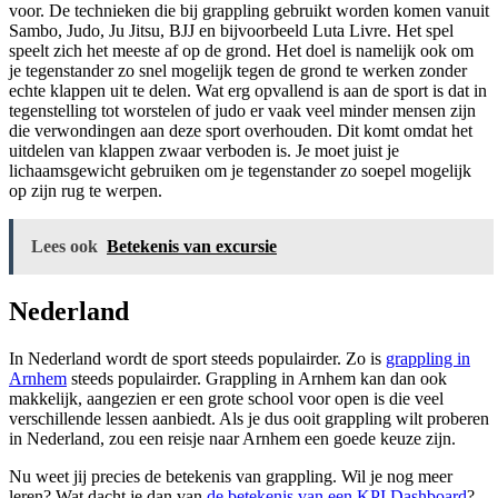
voor. De technieken die bij grappling gebruikt worden komen vanuit
Sambo, Judo, Ju Jitsu, BJJ en bijvoorbeeld Luta Livre. Het spel
speelt zich het meeste af op de grond. Het doel is namelijk ook om
je tegenstander zo snel mogelijk tegen de grond te werken zonder
echte klappen uit te delen. Wat erg opvallend is aan de sport is dat in
tegenstelling tot worstelen of judo er vaak veel minder mensen zijn
die verwondingen aan deze sport overhouden. Dit komt omdat het
uitdelen van klappen zwaar verboden is. Je moet juist je
lichaamsgewicht gebruiken om je tegenstander zo soepel mogelijk
op zijn rug te werpen.
Lees ook
Betekenis van excursie
Nederland
In Nederland wordt de sport steeds populairder. Zo is
grappling in
Arnhem
steeds populairder. Grappling in Arnhem kan dan ook
makkelijk, aangezien er een grote school voor open is die veel
verschillende lessen aanbiedt. Als je dus ooit grappling wilt proberen
in Nederland, zou een reisje naar Arnhem een goede keuze zijn.
Nu weet jij precies de betekenis van grappling. Wil je nog meer
leren? Wat dacht je dan van
de betekenis van een KPI Dashboard
?