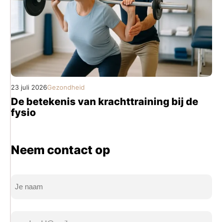
23 juli 2026
Gezondheid
De betekenis van krachttraining bij de
fysio
Neem contact op
Naam
(Vereist)
Volledige
E-
naam