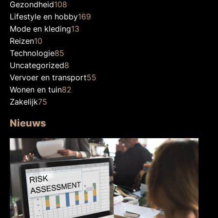
Gezondheid
108
Lifestyle en hobby
169
Mode en kleding
13
Reizen
10
Technologie
85
Uncategorized
8
Vervoer en transport
55
Wonen en tuin
82
Zakelijk
75
Nieuws