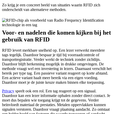
Zo krijg je een concreet beeld van situaties waarin RFID zich
onderscheidt van alternatieve methoden.
Voor- en nadelen die komen kijken bij het
gebruik van RFID
RFID levert merkbare snelheid op. Een lezer verwerkt meerdere
tags tegelijk. Daardoor bespaar je tijd bij voorraadcontrole of
transportregistratie. Verder werkt de techniek zonder zichtlijn.
Daardoor blijft herkenning mogelijk in drukke omgevingen. De
methode vraagt wel een investering in lezers. Daarnaast verschilt het
bereik per type tag. Een passieve variant reageert op korte afstand.
Een actieve variant haalt meer bereik via een eigen voeding.
Daardoor moet je de juiste keuze maken binnen elke toepassing.
Privacy
speelt ook een rol. Een tag reageert op een signaal.
Daardoor kan een lezer informatie ophalen zonder direct contact. Je
moet dus bepalen wie toegang krijgt tot de gegevens. Verder
beïnvloedt materiaal de prestaties. Metalen oppervlakken kunnen
signalen verstoren. Daardoor vraagt plaatsing aandacht. Zo ontstaat
een helder beeld van factoren die waarde toevoegen of aandacht