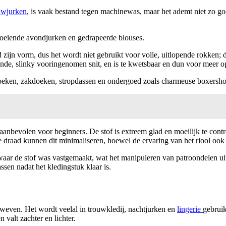
uwjurken
, is vaak bestand tegen machinewas, maar het ademt niet zo go
loeiende avondjurken en gedrapeerde blouses.
zijn vorm, dus het wordt niet gebruikt voor volle, uitlopende rokken; 
iende, slinky vooringenomen snit, en is te kwetsbaar en dun voor meer
roeken, zakdoeken, stropdassen en ondergoed zoals charmeuse boxersho
 aanbevolen voor beginners. De stof is extreem glad en moeilijk te co
re draad kunnen dit minimaliseren, hoewel de ervaring van het riool ook 
waar de stof was vastgemaakt, wat het manipuleren van patroondelen u
en nadat het kledingstuk klaar is.
geweven. Het wordt veelal in trouwkledij, nachtjurken en
lingerie
gebrui
n valt zachter en lichter.