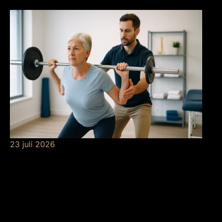
grondverf
23 juli 2026
De betekenis van
krachttraining bij de
fysio