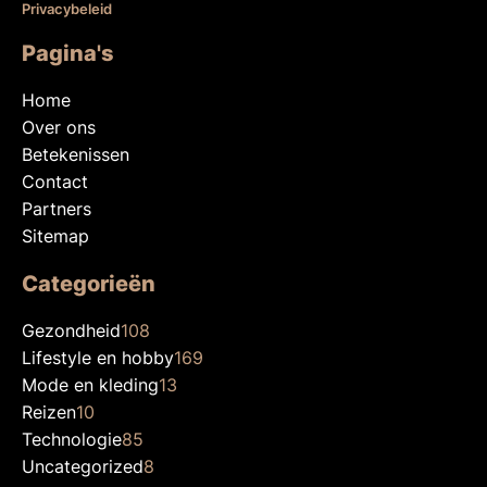
Privacybeleid
Pagina's
Home
Over ons
Betekenissen
Contact
Partners
Sitemap
Categorieën
Gezondheid
108
Lifestyle en hobby
169
Mode en kleding
13
Reizen
10
Technologie
85
Uncategorized
8