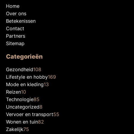
Home
Over ons
Betekenissen
Contact
Partners
Sitemap
Categorieën
Gezondheid
108
Lifestyle en hobby
169
Mode en kleding
13
Reizen
10
Technologie
85
Uncategorized
8
Vervoer en transport
55
Wonen en tuin
82
Zakelijk
75