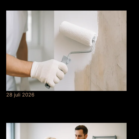
risicobeheersing
28 juli 2026
De betekenis van
grondverf