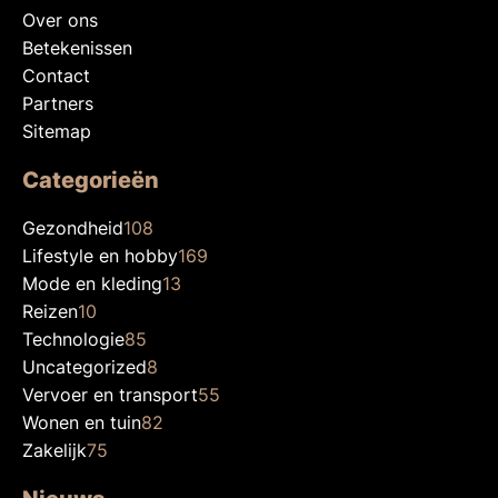
Over ons
Betekenissen
Contact
Partners
Sitemap
Categorieën
Gezondheid
108
Lifestyle en hobby
169
Mode en kleding
13
Reizen
10
Technologie
85
Uncategorized
8
Vervoer en transport
55
Wonen en tuin
82
Zakelijk
75