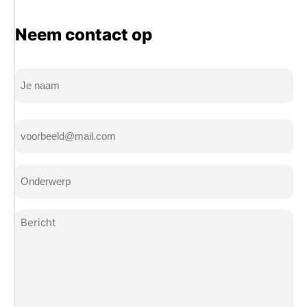
Neem contact op
Naam
(Vereist)
Volledige
E-
naam
mailadres
(Vereist)
Onderwerp
(Vereist)
Bericht