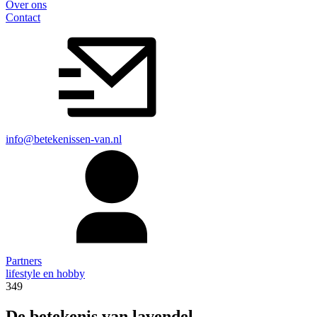
Over ons
Contact
info@betekenissen-van.nl
Partners
lifestyle en hobby
349
De betekenis van lavendel