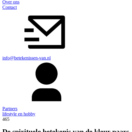
Over ons
Contact
info@betekenissen-van.nl
Partners
lifestyle en hobby
465
De spirituele betekenis van de kleur paars