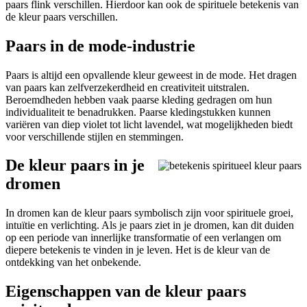
paars flink verschillen. Hierdoor kan ook de spirituele betekenis van
de kleur paars verschillen.
Paars in de mode-industrie
Paars is altijd een opvallende kleur geweest in de mode. Het dragen
van paars kan zelfverzekerdheid en creativiteit uitstralen.
Beroemdheden hebben vaak paarse kleding gedragen om hun
individualiteit te benadrukken. Paarse kledingstukken kunnen
variëren van diep violet tot licht lavendel, wat mogelijkheden biedt
voor verschillende stijlen en stemmingen.
De kleur paars in je
dromen
In dromen kan de kleur paars symbolisch zijn voor spirituele groei,
intuïtie en verlichting. Als je paars ziet in je dromen, kan dit duiden
op een periode van innerlijke transformatie of een verlangen om
diepere betekenis te vinden in je leven. Het is de kleur van de
ontdekking van het onbekende.
Eigenschappen van de kleur paars