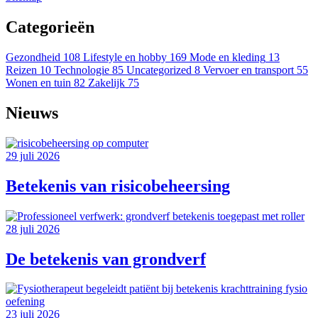
Categorieën
Gezondheid
108
Lifestyle en hobby
169
Mode en kleding
13
Reizen
10
Technologie
85
Uncategorized
8
Vervoer en transport
55
Wonen en tuin
82
Zakelijk
75
Nieuws
29 juli 2026
Betekenis van risicobeheersing
28 juli 2026
De betekenis van grondverf
23 juli 2026