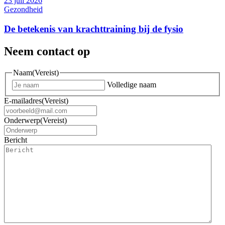
23 juli 2026
Gezondheid
De betekenis van krachttraining bij de fysio
Neem contact op
Naam
(Vereist)
Volledige naam
E-mailadres
(Vereist)
Onderwerp
(Vereist)
Bericht