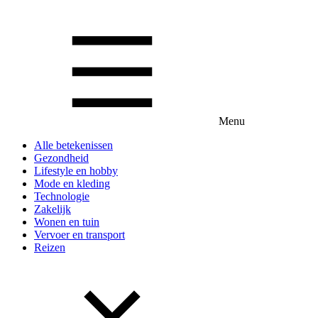
Menu
Alle betekenissen
Gezondheid
Lifestyle en hobby
Mode en kleding
Technologie
Zakelijk
Wonen en tuin
Vervoer en transport
Reizen