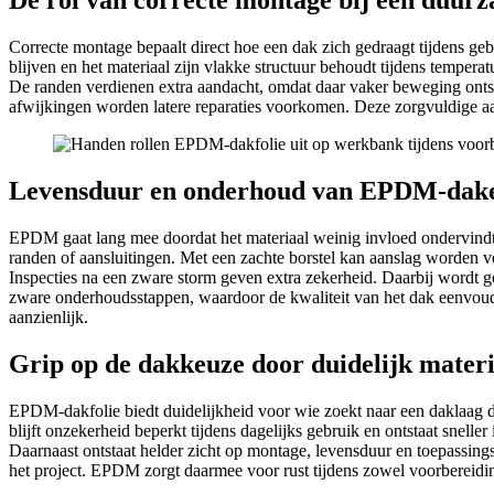
De rol van correcte montage bij een duurz
Correcte montage bepaalt direct hoe een dak zich gedraagt tijdens ge
blijven en het materiaal zijn vlakke structuur behoudt tijdens temp
De randen verdienen extra aandacht, omdat daar vaker beweging ontsta
afwijkingen worden latere reparaties voorkomen. Deze zorgvuldige aan
Levensduur en onderhoud van EPDM-dak
EPDM gaat lang mee doordat het materiaal weinig invloed ondervindt v
randen of aansluitingen. Met een zachte borstel kan aanslag worden ver
Inspecties na een zware storm geven extra zekerheid. Daarbij wordt 
zware onderhoudsstappen, waardoor de kwaliteit van het dak eenvoud
aanzienlijk.
Grip op de dakkeuze door duidelijk mater
EPDM-dakfolie biedt duidelijkheid voor wie zoekt naar een daklaag die
blijft onzekerheid beperkt tijdens dagelijks gebruik en ontstaat sneller i
Daarnaast ontstaat helder zicht op montage, levensduur en toepassi
het project. EPDM zorgt daarmee voor rust tijdens zowel voorbereidin