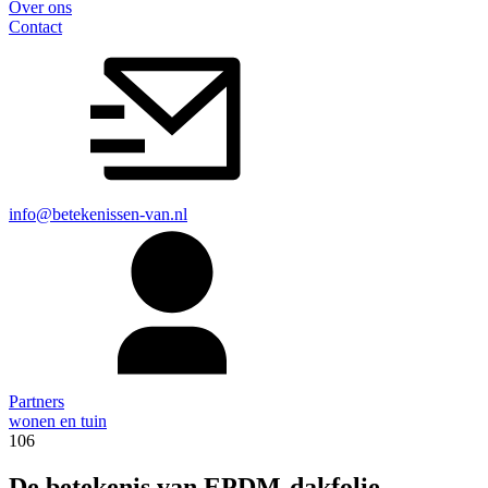
Over ons
Contact
info@betekenissen-van.nl
Partners
wonen en tuin
106
De betekenis van EPDM-dakfolie