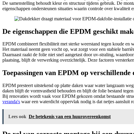
De samenstelling behoudt kleur en structuur tijdens gebruik. De mont
eigenschappen ondersteunen situaties waarin controle over kwaliteit e
De eigenschappen die EPDM geschikt make
EPDM combineert flexibiliteit met sterke weerstand tegen koude en 
Het materiaal neemt geen vocht op, wat zorgt voor een stabiele barrièr
Daarnaast raakt de folie niet snel aangetast door uv-straling, waardoo
plaatsing, blijft de verwerking overzichtelijk. Deze factoren verster
Toepassingen van EPDM op verschillende 
EPDM presteert uitstekend op platte daken waar water langzaam wegloop
daken blijft de vormvastheid behouden en blijft de folie bestand tege
Bij renovaties wordt vaak voor EPDM gekozen omdat bestaande struct
veranda's
waar een waterdicht oppervlak nodig is dat netjes aansluit ro
Lees ook
De betekenis van een huurovereenkomst