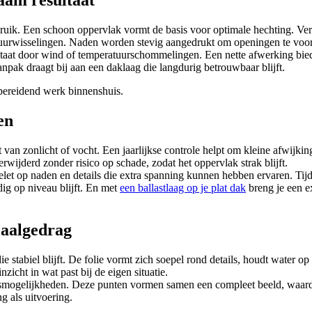
aam resultaat
bruik. Een schoon oppervlak vormt de basis voor optimale hechting. Ve
eratuurwisselingen. Naden worden stevig aangedrukt om openingen te vo
at door wind of temperatuurschommelingen. Een nette afwerking biedt z
pak draagt bij aan een daklaag die langdurig betrouwbaar blijft.
en
an zonlicht of vocht. Een jaarlijkse controle helpt om kleine afwijkin
wijderd zonder risico op schade, zodat het oppervlak strak blijft.
gelet op naden en details die extra spanning kunnen hebben ervaren. Ti
ig op niveau blijft. En met
een ballastlaag op je plat dak
breng je een e
iaalgedrag
 stabiel blijft. De folie vormt zich soepel rond details, houdt water o
nzicht in wat past bij de eigen situatie.
ngsmogelijkheden. Deze punten vormen samen een compleet beeld, waar
g als uitvoering.