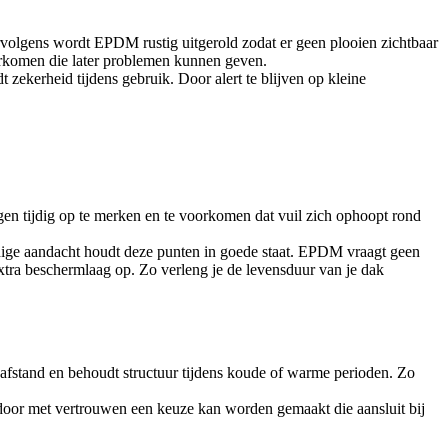
rvolgens wordt EPDM rustig uitgerold zodat er geen plooien zichtbaar
orkomen die later problemen kunnen geven.
ekerheid tijdens gebruik. Door alert te blijven op kleine
gen tijdig op te merken en te voorkomen dat vuil zich ophoopt rond
jdige aandacht houdt deze punten in goede staat. EPDM vraagt geen
xtra beschermlaag op. Zo verleng je de levensduur van je dak
p afstand en behoudt structuur tijdens koude of warme perioden. Zo
door met vertrouwen een keuze kan worden gemaakt die aansluit bij