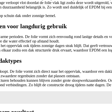
age verloopt vlot doordat de folie vlak ligt zodra deze wordt uitgero
n duurzaamheid belangrijk is. Zo wordt snel duidelijk of EPDM bij een 
n voor langdurig gebruik
warme perioden. De folie vormt zich eenvoudig rond lastige details en
e die water effectief op afstand houdt.
r het oppervlak ook tijdens zonnige dagen strak blijft. Dat geeft vertro
ken elkaar zodra een dak structurele druk ervaart, waardoor EPDM een lo
daktypes
t. De folie vormt zich direct naar het oppervlak, waardoor een daklaag 
n zwaardere regenbuien zonder dat plassen ontstaan.
uren behouden kunnen blijven zonder grote sloopwerkzaamheden. Ook bu
nd verbindingen. Zo blijft de constructie droog tijdens natte dagen. De