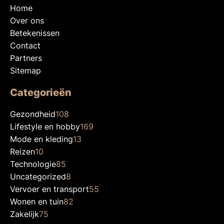
Home
Over ons
Betekenissen
Contact
Partners
Sitemap
Categorieën
Gezondheid
108
Lifestyle en hobby
169
Mode en kleding
13
Reizen
10
Technologie
85
Uncategorized
8
Vervoer en transport
55
Wonen en tuin
82
Zakelijk
75