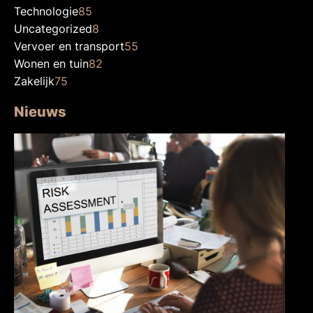
Technologie
85
Uncategorized
8
Vervoer en transport
55
Wonen en tuin
82
Zakelijk
75
Nieuws