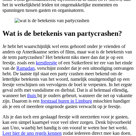
het in werkelijkheid leiden tot ongemakkelijke momenten en
spanningen tussen gasten en organisatoren.
Wat is de betekenis van partycrashen?
Je hebt het waarschijnlijk wel eens gehoord onder je vrienden of
anders op Amerikaanse series of films, maar wat is de betekenis van
de term partycrashen? Het betekent niks meer dan dat je op een
feestje, zoals een
kerstfeestje
of een Suikerfeest ter ere van het einde
van de
Ramadan
, verschijnt zonder dat je een uitnodiging ontvangen
hebt. De laatste tijd staat een party crashen meer bekend om de
letterlijke betekenis van het woord, namelijk onuitgenodigd op een
feestje verschijnen om vervolgens de boel te verpesten. In het ergste
geval zelfs met vandalisme en diefstal. Dat is al helemaal ellendig,
wanneer het
thuis
bij je ouders gebeurt, wanneer die net op vakantie
zijn. Daarom is een
feestzaal huren in Limburg
misschien handiger
als je een of meerdere ongenode gasten verwacht op je feestje.
Als je dan toch een geslaagd feestje wilt neerzetten voor je gasten,
kan een simpel kaartspel voor veel sfeer zorgen. Denk bijvoorbeeld
aan Uno, waarbij het handig is om vooraf te weten hoe het werkt.
Leer hier de uno regels kennen
zodat iedereen direct mee kan doen.