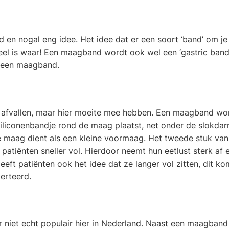
 en nogal eng idee. Het idee dat er een soort ‘band’ om j
el is waar! Een maagband wordt ook wel een ‘gastric band
r een maagband.
 afvallen, maar hier moeite mee hebben. Een maagband wo
 siliconenbandje rond de maag plaatst, net onder de slokda
e maag dient als een kleine voormaag. Het tweede stuk va
 patiënten sneller vol. Hierdoor neemt hun eetlust sterk af
eft patiënten ook het idee dat ze langer vol zitten, dit k
erteerd.
r niet echt populair hier in Nederland. Naast een maagband