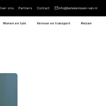
Over ons
Partners
Contact
info@betekenissen-van.nl
Wonen en tuin
Vervoer en transport
Reizen