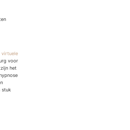
ten
n
virtuele
rurg voor
zijn het
 hypnose
en
 stuk