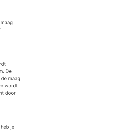
e maag
’
rdt
rm. De
n de maag
 en wordt
omt door
 heb je