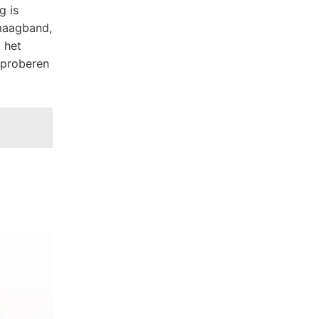
g is
 maagband,
 het
 proberen