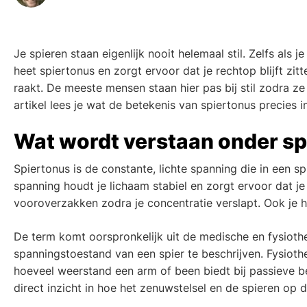
Je spieren staan eigenlijk nooit helemaal stil. Zelfs als 
heet spiertonus en zorgt ervoor dat je rechtop blijft zit
raakt. De meeste mensen staan hier pas bij stil zodra ze la
artikel lees je wat de betekenis van spiertonus precies 
Wat wordt verstaan onder s
Spiertonus is de constante, lichte spanning die in een s
spanning houdt je lichaam stabiel en zorgt ervoor dat j
vooroverzakken zodra je concentratie verslapt. Ook je ho
De term komt oorspronkelijk uit de medische en fysioth
spanningstoestand van een spier te beschrijven. Fysioth
hoeveel weerstand een arm of been biedt bij passieve be
direct inzicht in hoe het zenuwstelsel en de spieren o