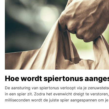
Hoe wordt spiertonus aanges
De aansturing van spiertonus verloopt via je zenuwstels
in een spier zit. Zodra het evenwicht dreigt te verstore
milliseconden wordt de juiste spier aangespannen om je l