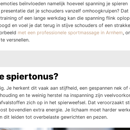
 emoties beïnvloeden namelijk hoeveel spanning je spieren
presentatie dat je schouders vanzelf omhoogkruipen? Dat i
 training of een lange werkdag kan die spanning flink oplop
oogd en voel je dat terug in stijve schouders of een strakke
oorbeeld
met een professionele sportmassage in Arnhem
, o
e versnellen.
ge spiertonus?
ig. Je herkent dit vaak aan stijfheid, een gespannen nek of
hte houding en te weinig herstel na inspanning zijn veelvoor
alstoffen zich op in het spierweefsel. Dat veroorzaakt sti
ost bovendien extra energie. Je lichaam moet harder wer
n dit leiden tot overbelaste gewrichten en pezen.