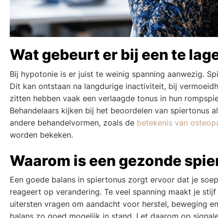
Wat gebeurt er bij een te lag
Bij hypotonie is er juist te weinig spanning aanwezig. Sp
Dit kan ontstaan na langdurige inactiviteit, bij vermoe
zitten hebben vaak een verlaagde tonus in hun rompspier
Behandelaars kijken bij het beoordelen van spiertonus al
andere behandelvormen, zoals de
betekenis van osteop
worden bekeken.
Waarom is een gezonde spier
Een goede balans in spiertonus zorgt ervoor dat je soe
reageert op verandering. Te veel spanning maakt je stijf 
uitersten vragen om aandacht voor herstel, beweging en
balans zo goed mogelijk in stand. Let daarom op signalen