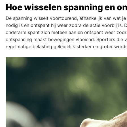
Hoe wisselen spanning en on
De spanning wisselt voortdurend, afhankelijk van wat je
nodig is en ontspant hij weer zodra de actie voorbij is
onderarm spant zich meteen aan en ontspant weer zodra
ontspanning maakt bewegingen vloeiend. Sporters die 
regelmatige belasting geleidelijk sterker en groter word