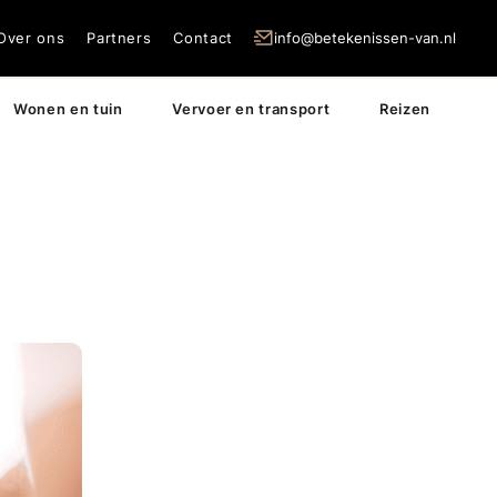
Over ons
Partners
Contact
info@betekenissen-van.nl
Wonen en tuin
Vervoer en transport
Reizen