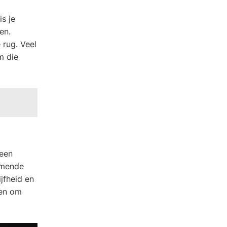
s je
en.
 rug. Veel
m die
 een
komende
jfheid en
ken om