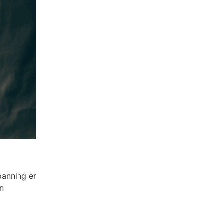
panning er
en