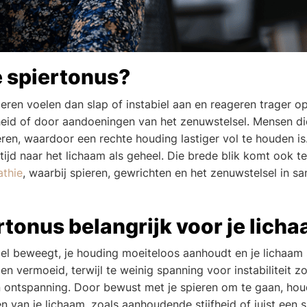
e spiertonus?
ieren voelen dan slap of instabiel aan en reageren trager op
idheid of door aandoeningen van het zenuwstelsel. Mensen di
en, waardoor een rechte houding lastiger vol te houden is
tijd naar het lichaam als geheel. Die brede blik komt ook te
athie
, waarbij spieren, gewrichten en het zenuwstelsel in 
tonus belangrijk voor je lich
pel beweegt, je houding moeiteloos aanhoudt en je lichaam 
en vermoeid, terwijl te weinig spanning voor instabiliteit zo
 ontspanning. Door bewust met je spieren om te gaan, houd
 van je lichaam, zoals aanhoudende stijfheid of juist een s