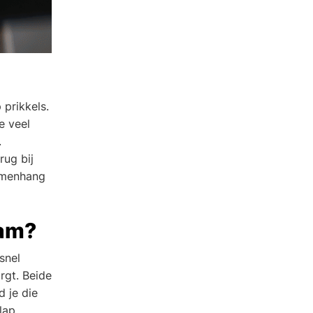
 prikkels.
e veel
.
rug bij
samenhang
aam?
snel
rgt. Beide
 je die
lap