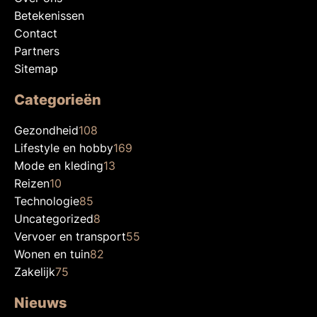
Betekenissen
Contact
Partners
Sitemap
Categorieën
Gezondheid
108
Lifestyle en hobby
169
Mode en kleding
13
Reizen
10
Technologie
85
Uncategorized
8
Vervoer en transport
55
Wonen en tuin
82
Zakelijk
75
Nieuws