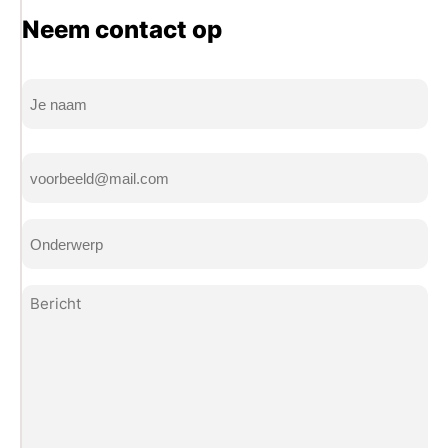
Neem contact op
Naam
(Vereist)
Volledige
E-
naam
mailadres
(Vereist)
Onderwerp
(Vereist)
Bericht