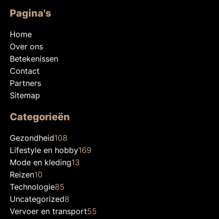
Pagina's
Home
Over ons
Betekenissen
Contact
Partners
Sitemap
Categorieën
Gezondheid
108
Lifestyle en hobby
169
Mode en kleding
13
Reizen
10
Technologie
85
Uncategorized
8
Vervoer en transport
55