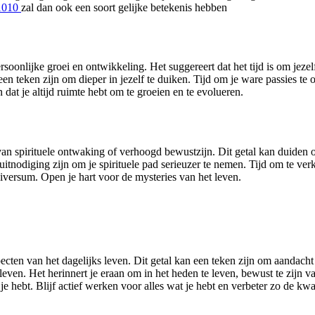
1010
zal dan ook een soort gelijke betekenis hebben
oonlijke groei en ontwikkeling. Het suggereert dat het tijd is om jezelf
een teken zijn om dieper in jezelf te duiken. Tijd om je ware passies t
dat je altijd ruimte hebt om te groeien en te evolueren.
n spirituele ontwaking of verhoogd bewustzijn. Dit getal kan duiden o
uitnodiging zijn om je spirituele pad serieuzer te nemen. Tijd om te ver
iversum. Open je hart voor de mysteries van het leven.
ten van het dagelijks leven. Dit getal kan een teken zijn om aandacht t
leven. Het herinnert je eraan om in het heden te leven, bewust te zijn
 hebt. Blijf actief werken voor alles wat je hebt en verbeter zo de kwal