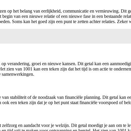
zen op het belang van eerlijkheid, communicatie en vernieuwing. Dit get
 begin van een nieuwe relatie of een nieuwe fase in een bestaande relat
vloeden. Soms kan het goed zijn een punt te zetten achter relaties. Zeke
p verandering, groei en nieuwe kansen. Dit getal kan een aanmoediging 
et zien van 1001 kan een teken zijn dat het tijd is om actie te ondernem
ke samenwerkingen.
van stabiliteit of de noodzaak van financiële planning. Dit getal kan e
n ook een teken zijn dat je op het punt staat financiële voorspoed of b
 zelfzorg en aandacht voor je welzijn. Dit getal moedigt je aan om te l
en tijd vrij te maken voor ontspanning en herstel. Het zien van 1001 ka