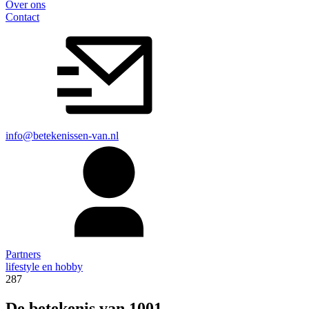
Over ons
Contact
info@betekenissen-van.nl
Partners
lifestyle en hobby
287
De betekenis van 1001