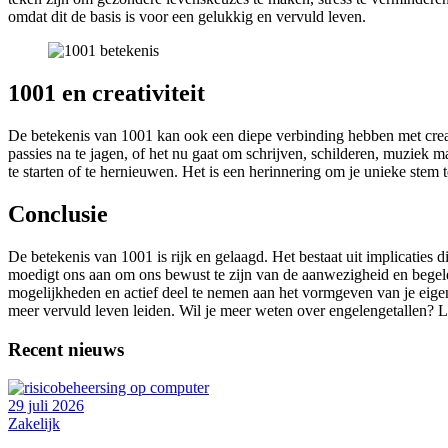
omdat dit de basis is voor een gelukkig en vervuld leven.
1001 en creativiteit
De betekenis van 1001 kan ook een diepe verbinding hebben met creativi
passies na te jagen, of het nu gaat om schrijven, schilderen, muziek
te starten of te hernieuwen. Het is een herinnering om je unieke stem 
Conclusie
De betekenis van 1001 is rijk en gelaagd. Het bestaat uit implicaties die
moedigt ons aan om ons bewust te zijn van de aanwezigheid en begelei
mogelijkheden en actief deel te nemen aan het vormgeven van je eig
meer vervuld leven leiden. Wil je meer weten over engelengetallen? 
Recent nieuws
29 juli 2026
Zakelijk