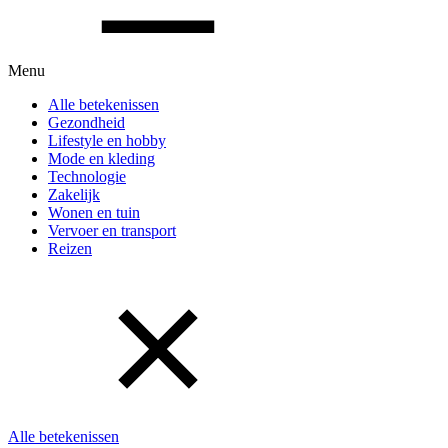
Menu
Alle betekenissen
Gezondheid
Lifestyle en hobby
Mode en kleding
Technologie
Zakelijk
Wonen en tuin
Vervoer en transport
Reizen
Alle betekenissen