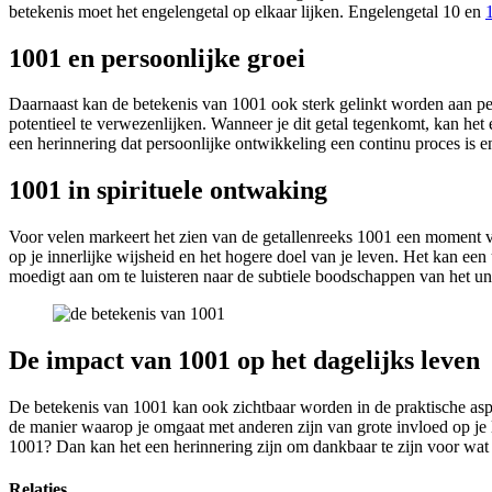
betekenis moet het engelengetal op elkaar lijken. Engelengetal 10 en
1001 en persoonlijke groei
Daarnaast kan de betekenis van 1001 ook sterk gelinkt worden aan pers
potentieel te verwezenlijken. Wanneer je dit getal tegenkomt, kan het 
een herinnering dat persoonlijke ontwikkeling een continu proces is en 
1001 in spirituele ontwaking
Voor velen markeert het zien van de getallenreeks 1001 een moment va
op je innerlijke wijsheid en het hogere doel van je leven. Het kan een 
moedigt aan om te luisteren naar de subtiele boodschappen van het un
De impact van 1001 op het dagelijks leven
De betekenis van 1001 kan ook zichtbaar worden in de praktische aspec
de manier waarop je omgaat met anderen zijn van grote invloed op je 
1001? Dan kan het een herinnering zijn om dankbaar te zijn voor wat je
Relaties