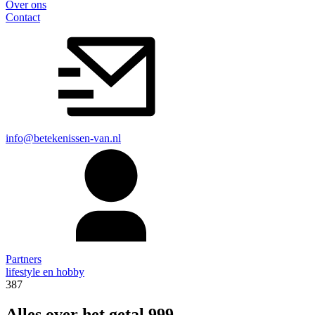
Over ons
Contact
info@betekenissen-van.nl
Partners
lifestyle en hobby
387
Alles over het getal 999