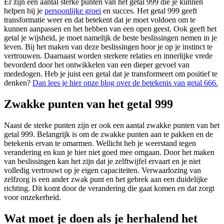
Er zijn een aantal sterke punten van het getal 999 die je kunnen
helpen bij je
persoonlijke groei
en succes. Het getal 999 geeft
transformatie weer en dat betekent dat je moet voldoen om te
kunnen aanpassen en het hebben van een open geest. Ook geeft het
getal je wijsheid, je moet namelijk de beste beslissingen nemen in je
leven. Bij het maken van deze beslissingen hoor je op je instinct te
vertrouwen. Daarnaast worden sterkere relaties en innerlijke vrede
bevorderd door het ontwikkelen van een dieper gevoel van
mededogen. Heb je juist een getal dat je transformeert om positief te
denken?
Dan lees je hier onze blog over de betekenis van getal 666.
Zwakke punten van het getal 999
Naast de sterke punten zijn er ook een aantal zwakke punten van het
getal 999. Belangrijk is om de zwakke punten aan te pakken en de
betekenis ervan te omarmen. Wellicht heb je weerstand tegen
verandering en kun je hier niet goed mee omgaan. Door het maken
van beslissingen kan het zijn dat je zelftwijfel ervaart en je niet
volledig vertrouwt op je eigen capaciteiten. Verwaarlozing van
zelfzorg is een ander zwak punt en het gebrek aan een duidelijke
richting. Dit komt door de verandering die gaat komen en dat zorgt
voor onzekerheid.
Wat moet je doen als je herhalend het