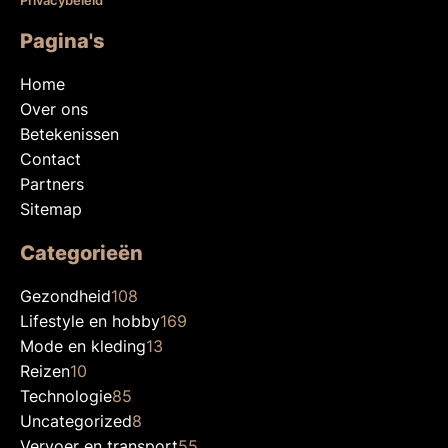
Privacybeleid
Pagina's
Home
Over ons
Betekenissen
Contact
Partners
Sitemap
Categorieën
Gezondheid
108
Lifestyle en hobby
169
Mode en kleding
13
Reizen
10
Technologie
85
Uncategorized
8
Vervoer en transport
55