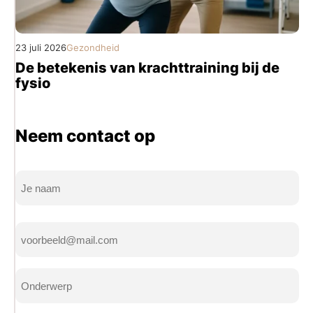
23 juli 2026
Gezondheid
De betekenis van krachttraining bij de
fysio
Neem contact op
Naam
(Vereist)
Volledige
E-
naam
mailadres
(Vereist)
Onderwerp
(Vereist)