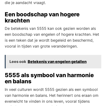
die je aandacht vraagt.
Een boodschap van hogere
krachten
De betekenis van 5555 kan ook gezien worden als
een boodschap van engelen of hogere krachten. Het
is een teken dat je wordt begeleid en beschermd,
vooral in tijden van grote veranderingen.
Lees ook
Betekenis van engelen getallen
5555 als symbool van harmonie
en balans
In veel culturen wordt 5555 gezien als een symbool
van harmonie en balans. Het herinnert ons eraan om
evenwicht te vinden in ons leven, vooral tijdens