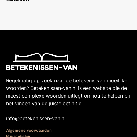
Regelmatig op zoek naar de betekenis van moeilijke
woorden? Betekenissen-van.nl is een website die de
meest complexe woorden uitlegt om jou te helpen bij
het vinden van de juiste definitie.
info@betekenissen-van.nl
Algemene voorwaarden
Privacybeleid