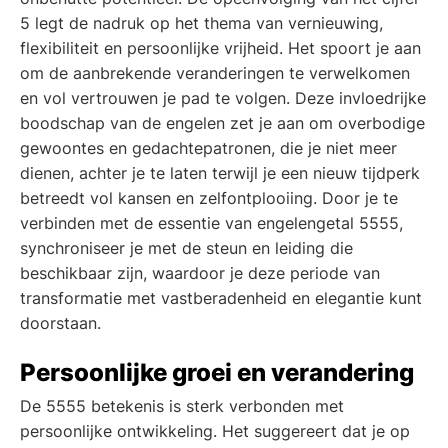
5 legt de nadruk op het thema van vernieuwing,
flexibiliteit en persoonlijke vrijheid. Het spoort je aan
om de aanbrekende veranderingen te verwelkomen
en vol vertrouwen je pad te volgen. Deze invloedrijke
boodschap van de engelen zet je aan om overbodige
gewoontes en gedachtepatronen, die je niet meer
dienen, achter je te laten terwijl je een nieuw tijdperk
betreedt vol kansen en zelfontplooiing. Door je te
verbinden met de essentie van engelengetal 5555,
synchroniseer je met de steun en leiding die
beschikbaar zijn, waardoor je deze periode van
transformatie met vastberadenheid en elegantie kunt
doorstaan.
Persoonlijke groei en verandering
De 5555 betekenis is sterk verbonden met
persoonlijke ontwikkeling. Het suggereert dat je op