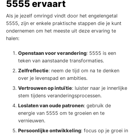
5555 ervaart
Als je jezelf omringd vindt door het engelengetal
5555, zijn er enkele praktische stappen die je kunt
ondernemen om het meeste uit deze ervaring te
halen:
Openstaan voor verandering
: 5555 is een
teken van aanstaande transformaties.
Zelfreflectie
: neem de tijd om na te denken
over je levenspad en ambities.
Vertrouwen op intuïtie
: luister naar je innerlijke
stem tijdens veranderingsprocessen.
Loslaten van oude patronen
: gebruik de
energie van 5555 om te groeien en te
vernieuwen.
Persoonlijke ontwikkeling
: focus op je groei in