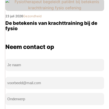
23 juli 2026
Gezondheid
De betekenis van krachttraining bij de
fysio
Neem contact op
Naam
(Vereist)
Volledige
E-
naam
mailadres
(Vereist)
Onderwerp
(Vereist)