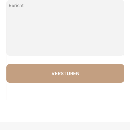
Bericht