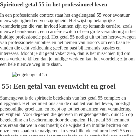
Spiritueel getal 55 in het professioneel leven
In een professionele context staat het engelengetal 55 voor avontuur,
nieuwsgierigheid en veelzijdigheid. Het wijst op belangrijke
veranderingen die van invloed kunnen zijn op iemands carrière, zoals
nieuwe baankansen, een carrière switch of een grote verandering in het
huidige professionele pad. Het getal 55 nodigt uit tot het heroverwegen
van professionele ambities en het nemen van risico's om een baan te
vinden die echt voldoening geeft en past bij iemands passies en
interesses. Mocht je dit getal vaker zien, dan is het misschien tijd om
eens verder te kijken dan je huidige werk en kan het voordelig zijn om
een hele nieuwe weg in te slaan.
55: Een getal van evenwicht en groei
Samengevat is de spirituele betekenis van het getal 55 complex en
diepgaand. Het herinnert ons aan de dualiteit van het leven, moedigt
persoonlijke groei aan, en roept op tot het omarmen van verandering
en vrijheid. Voor degenen die geloven in engelengetallen, duidt 55 op
begeleiding en bescherming door de engelen. Het getal 55 herinnert
ons eraan dat we in ons innerlijk de wijsheid en intuïtie bezitten om
onze levenspaden te navigeren. In verschillende culturen heeft 55 een