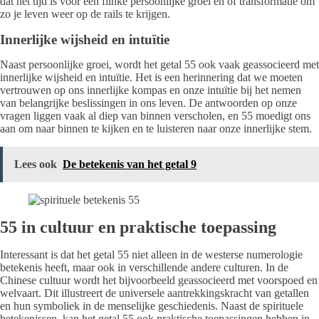
dat het tijd is voor een flinke persoonlijke groei en of transformatie om
zo je leven weer op de rails te krijgen.
Innerlijke wijsheid en intuïtie
Naast persoonlijke groei, wordt het getal 55 ook vaak geassocieerd met
innerlijke wijsheid en intuïtie. Het is een herinnering dat we moeten
vertrouwen op ons innerlijke kompas en onze intuïtie bij het nemen
van belangrijke beslissingen in ons leven. De antwoorden op onze
vragen liggen vaak al diep van binnen verscholen, en 55 moedigt ons
aan om naar binnen te kijken en te luisteren naar onze innerlijke stem.
Lees ook
De betekenis van het getal 9
55 in cultuur en praktische toepassing
Interessant is dat het getal 55 niet alleen in de westerse numerologie
betekenis heeft, maar ook in verschillende andere culturen. In de
Chinese cultuur wordt het bijvoorbeeld geassocieerd met voorspoed en
welvaart. Dit illustreert de universele aantrekkingskracht van getallen
en hun symboliek in de menselijke geschiedenis. Naast de spirituele
betekenissen, kan het getal 55 ook praktische toepassingen hebben in