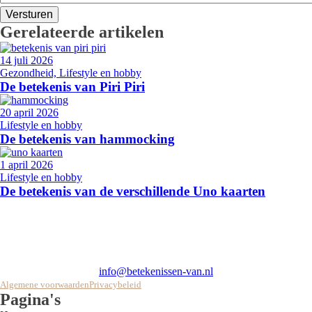
Gerelateerde artikelen
14 juli 2026
Gezondheid, Lifestyle en hobby
De betekenis van Piri Piri
20 april 2026
Lifestyle en hobby
De betekenis van hammocking
1 april 2026
Lifestyle en hobby
De betekenis van de verschillende Uno kaarten
Regelmatig op zoek naar de betekenis van moeilijke woorden?
Betekenissen-van.nl is een website die de meest complexe woorden
uitlegt om jou te helpen bij het vinden van de juiste definitie.
info@betekenissen-van.nl
Algemene voorwaarden
Privacybeleid
Pagina's