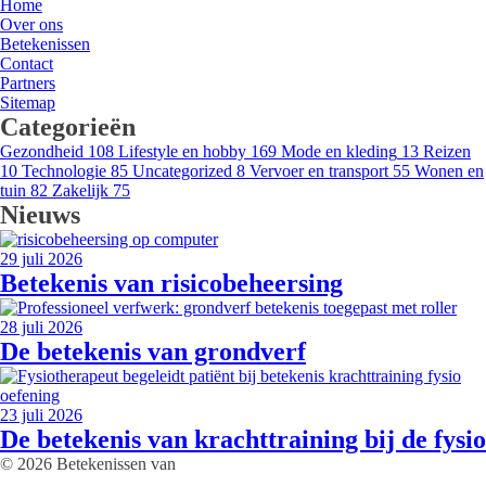
Home
Over ons
Betekenissen
Contact
Partners
Sitemap
Categorieën
Gezondheid
108
Lifestyle en hobby
169
Mode en kleding
13
Reizen
10
Technologie
85
Uncategorized
8
Vervoer en transport
55
Wonen en
tuin
82
Zakelijk
75
Nieuws
29 juli 2026
Betekenis van risicobeheersing
28 juli 2026
De betekenis van grondverf
23 juli 2026
De betekenis van krachttraining bij de fysio
© 2026 Betekenissen van
Onderdeel van De Betekenis Fabriek