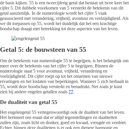
de basis kijken. 55 is een tweecijferig getal dat bestaat uit twee keer het
cijfer 5. Dit dubbele voorkomen van 5 versterkt de betekenis van dit
getal aanzienlijk. In de numerologie wordt het cijfer 5 vaak
geassocieerd met verandering, vrijheid, avontuur en veelzijdigheid. Als
we dit toepassen op 55, wordt het duidelijk dat het een krachtige
boodschap draagt met betrekking tot deze aspecten van het leven.
Getal 5: de bouwsteen van 55
Om de betekenis van numerologie 55 te begrijpen, is het belangrijk om
meer over de betekenis van het cijfer 5 te begrijpen. Binnen de
numerologie staat 5 voor avontuur, vrijheid, verandering en
veelzijdigheid. Dit cijfer roept op tot het omarmen van nieuwe
ervaringen en het loslaten van beperkingen. Wanneer 5 zich herhaalt in
55, wordt deze boodschap versterkt en benadrukt. Net zoals je kunt
zien bij andere engelen getallen zoals
77
.
De dualiteit van getal 55
Het engelengetal 55 vertegenwoordigt ook de dualiteit van het leven.
Het herinnert ons eraan dat er altijd tegenstellingen en dualiteiten
zullen zijn, zoals licht en donker, goed en kwaad, vreugde en verdriet.
Echter, binnen deze dualiteiten is er ook een diepere harmonie en