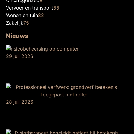
Uncategorized
8
Vervoer en transport
55
Wonen en tuin
82
Zakelijk
75
Nieuws
29 juli 2026
Betekenis van
risicobeheersing
28 juli 2026
De betekenis van
grondverf