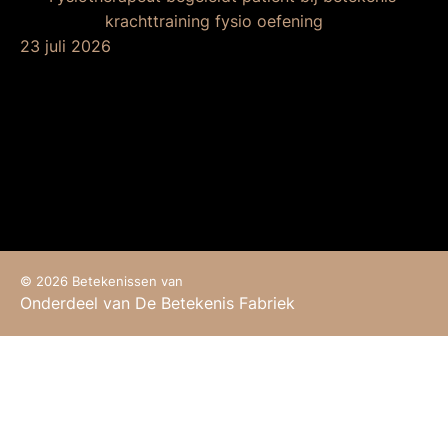
23 juli 2026
De betekenis van
krachttraining bij de
fysio
© 2026 Betekenissen van
Onderdeel van De Betekenis Fabriek