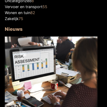
Uncategorized
8
Vervoer en transport
55
Wonen en tuin
82
Zakelijk
75
Nieuws