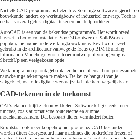
Niet elk CAD-programma is hetzelfde. Sommige software is gericht op
bouwkunde, andere op werktuigbouw of industrieel ontwerp. Toch is
de basis overal gelijk: digitaal tekenen met hulpmiddelen.
AutoCAD is een van de bekendste programma’s. Het wordt breed
ingezet in bouw en installatie. Voor 3D-ontwerp is SolidWorks
populair, met name in de werktuigbouwkunde. Revit wordt veel
gebruikt in de architectuur vanwege de focus op BIM (Building
Information Modeling). Voor interieurontwerp of vormgeving is
SketchUp een veelgekozen optie.
Welk programma je ook gebruikt, ze helpen allemaal om professionele,
nauwkeurige tekeningen te maken. De keuze hangt af van je
vakgebied, maar de digitale werkwijze is in de kern vergelijkbaar.
CAD-tekenen in de toekomst
CAD-tekenen blijft zich ontwikkelen. Software krijgt steeds meer
functies, zoals automatische foutdetectie en slimme
modelaanpassingen. Dat bespaart tijd en vermindert fouten.
Er ontstaat ook meer koppeling met productie. CAD-bestanden
worden direct doorgestuurd naar machines die onderdelen frezen of
printen. De stap tussen ontwerp en uitvoering wordt daardoor kleiner.