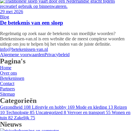
29 mei 2026
Blog
De betekenis van een sloep
Regelmatig op zoek naar de betekenis van moeilijke woorden?
Betekenissen-van.nl is een website die de meest complexe woorden
uitlegt om jou te helpen bij het vinden van de juiste definitie.
info@betekenissen-van.nl
Algemene voorwaarden
Privacybeleid
Pagina's
Home
Over ons
Betekenissen
Contact
Partners
Sitemap
Categorieën
Gezondheid
108
Lifestyle en hobby
169
Mode en kleding
13
Reizen
10
Technologie
85
Uncategorized
8
Vervoer en transport
55
Wonen en
tuin
82
Zakelijk
75
Nieuws