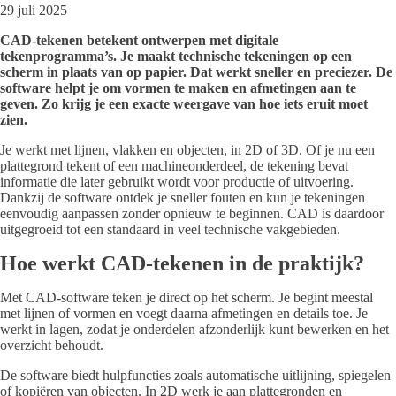
29 juli 2025
CAD-tekenen betekent ontwerpen met digitale
tekenprogramma’s. Je maakt technische tekeningen op een
scherm in plaats van op papier. Dat werkt sneller en preciezer. De
software helpt je om vormen te maken en afmetingen aan te
geven. Zo krijg je een exacte weergave van hoe iets eruit moet
zien.
Je werkt met lijnen, vlakken en objecten, in 2D of 3D. Of je nu een
plattegrond tekent of een machineonderdeel, de tekening bevat
informatie die later gebruikt wordt voor productie of uitvoering.
Dankzij de software ontdek je sneller fouten en kun je tekeningen
eenvoudig aanpassen zonder opnieuw te beginnen. CAD is daardoor
uitgegroeid tot een standaard in veel technische vakgebieden.
Hoe werkt CAD-tekenen in de praktijk?
Met CAD-software teken je direct op het scherm. Je begint meestal
met lijnen of vormen en voegt daarna afmetingen en details toe. Je
werkt in lagen, zodat je onderdelen afzonderlijk kunt bewerken en het
overzicht behoudt.
De software biedt hulpfuncties zoals automatische uitlijning, spiegelen
of kopiëren van objecten. In 2D werk je aan plattegronden en