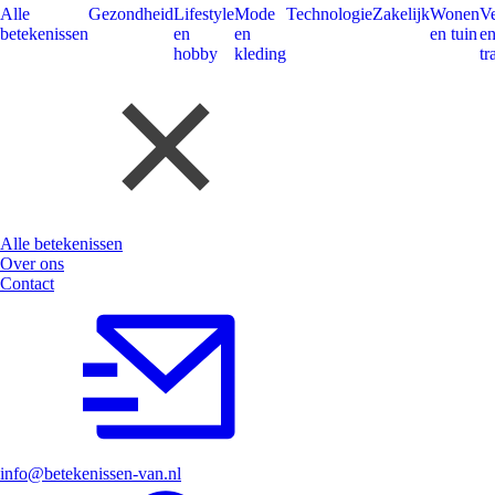
Alle
Gezondheid
Lifestyle
Mode
Technologie
Zakelijk
Wonen
V
betekenissen
en
en
en tuin
e
hobby
kleding
tr
Alle betekenissen
Over ons
Contact
info@betekenissen-van.nl