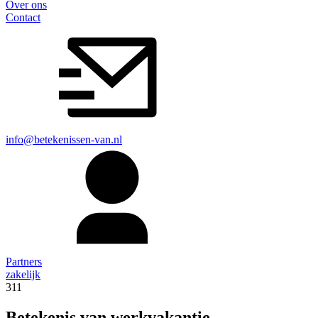
Over ons
Contact
info@betekenissen-van.nl
Partners
zakelijk
311
Betekenis van werkvakantie