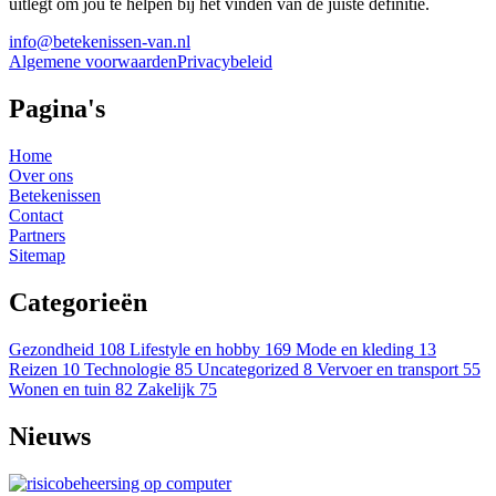
uitlegt om jou te helpen bij het vinden van de juiste definitie.
info@betekenissen-van.nl
Algemene voorwaarden
Privacybeleid
Pagina's
Home
Over ons
Betekenissen
Contact
Partners
Sitemap
Categorieën
Gezondheid
108
Lifestyle en hobby
169
Mode en kleding
13
Reizen
10
Technologie
85
Uncategorized
8
Vervoer en transport
55
Wonen en tuin
82
Zakelijk
75
Nieuws