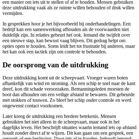
een manier om iets uit te stellen of af te houden. Mensen gebruiken
deze uitdrukking vaak als ze ruimte willen behouden of druk willen
vermijden.
In gesprekken hoor je het bijvoorbeeld bij onderhandelingen. Een
bedrijf kan een samenwerking afhouden als de voorwaarden niet
duidelijk zijn. In relaties gebeurt het ook. Iemand die twijfelt over
een nieuwe stap, kan bewust vaag blijven. Dit gedrag helpt om
opties open te houden. Soms leidt het tot frustratie bij anderen, maar
het kan ook een tactiek zijn om controle te behouden.
De oorsprong van de uitdrukking
Deze uitdrukking komt uit de scheepvaart. Vroeger waren boten
afhankelijk van wind en stroming. Als een schip te snel naar de kant
dreef, kon dit schade veroorzaken. Bemanningsleden moesten de
boot dan afhouden om een veilige afstand te bewaren. Dit gebeurde
met stokken of touwen. Zo bleef het schip onder controle en werd
ongewenst contact voorkomen.
Later kreeg de uitdrukking een bredere betekenis. Mensen
gebruikten het niet alleen in de scheepvaart, maar ook in het
dagelijks leven. Het beschrijft situaties waarin iemand iets op afstand
houdt zonder direct af te wijzen. Dit kan gaan om een gesprek, een
verzoek of een beslissing. Door iets af te houden, behoudt iemand