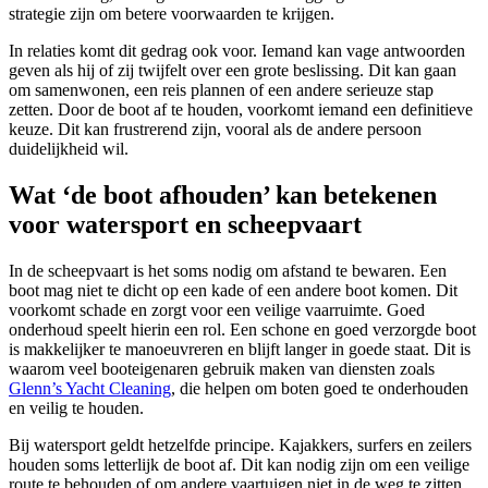
strategie zijn om betere voorwaarden te krijgen.
In relaties komt dit gedrag ook voor. Iemand kan vage antwoorden
geven als hij of zij twijfelt over een grote beslissing. Dit kan gaan
om samenwonen, een reis plannen of een andere serieuze stap
zetten. Door de boot af te houden, voorkomt iemand een definitieve
keuze. Dit kan frustrerend zijn, vooral als de andere persoon
duidelijkheid wil.
Wat ‘de boot afhouden’ kan betekenen
voor watersport en scheepvaart
In de scheepvaart is het soms nodig om afstand te bewaren. Een
boot mag niet te dicht op een kade of een andere boot komen. Dit
voorkomt schade en zorgt voor een veilige vaarruimte. Goed
onderhoud speelt hierin een rol. Een schone en goed verzorgde boot
is makkelijker te manoeuvreren en blijft langer in goede staat. Dit is
waarom veel booteigenaren gebruik maken van diensten zoals
Glenn’s Yacht Cleaning
, die helpen om boten goed te onderhouden
en veilig te houden.
Bij watersport geldt hetzelfde principe. Kajakkers, surfers en zeilers
houden soms letterlijk de boot af. Dit kan nodig zijn om een veilige
route te behouden of om andere vaartuigen niet in de weg te zitten.