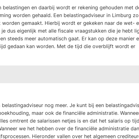
n belastingen en daarbij wordt er rekening gehouden met d
eming worden gehaald. Een belastingadviseur in Limburg zo
ct worden gemaakt. Hierbij wordt er gekeken naar de wet- 
je dus eigenlijk met alle fiscale vraagstukken die je hebt li
t en steeds meer automatisch gaat. Er kan op deze manier ef
jd gedaan kan worden. Met de tijd die overblijft wordt er
belastingadviseur nog meer. Je kunt bij een belastingadvi
 boekhouding, maar ook de financiële administratie. Wannee
es omtrent de salarissen netjes is en dat het salaris op tij
Wanneer we het hebben over de financiële administratie da
jfsprocessen. Hieronder vallen over het algemeen crediteu