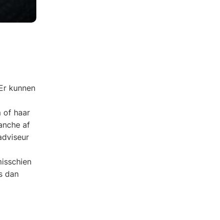
 Er kunnen
m of haar
anche af
adviseur
misschien
s dan