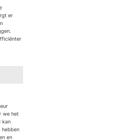
e
rgt er
en
ggen.
ficiënter
seur
r we het
d kan
n hebben
ren en