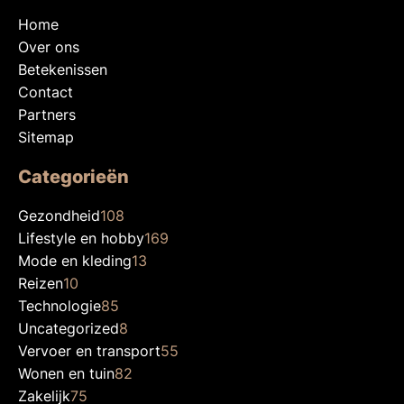
Home
Over ons
Betekenissen
Contact
Partners
Sitemap
Categorieën
Gezondheid
108
Lifestyle en hobby
169
Mode en kleding
13
Reizen
10
Technologie
85
Uncategorized
8
Vervoer en transport
55
Wonen en tuin
82
Zakelijk
75