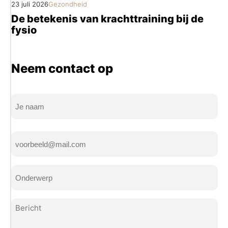
23 juli 2026
Gezondheid
De betekenis van krachttraining bij de
fysio
Neem contact op
Naam
(Vereist)
Volledige
E-
naam
mailadres
(Vereist)
Onderwerp
(Vereist)
Bericht